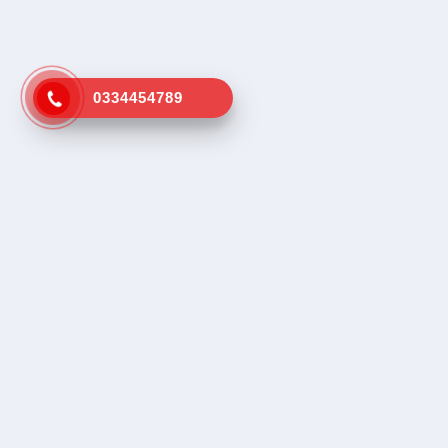
0334454789
Kênh tra cứu vá vỏ lưu động gần
Dịch vụ tr
nhất
Tìm vá vỏ
Tìm cứu hộ