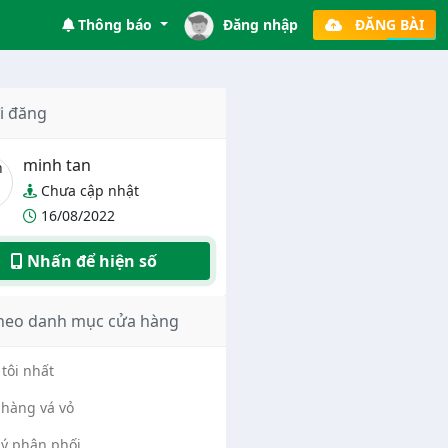
Thông báo
Đăng nhập
ĐĂNG BÀI
i đăng
minh tan
Chưa cập nhật
16/08/2022
Nhấn để hiện số
heo danh mục cửa hàng
tôi nhất
hàng vá vỏ
lý phân phối