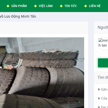
SẢN PHẨM
VIỆC LÀM
TIN TỨC
LIÊN HỆ
 Vỏ Lưu Động Minh Tấn
Ngườ
Tìm t
Gần 
Cửa 
Đại 