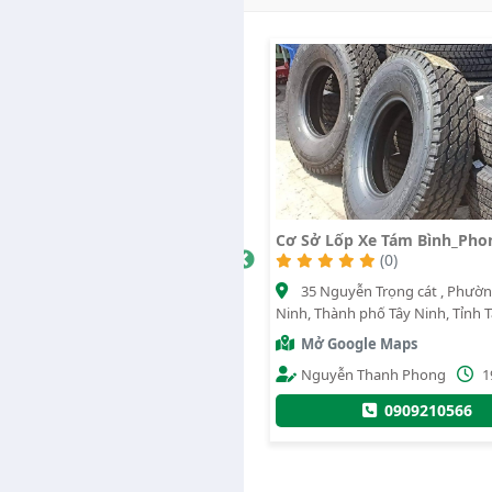
Sở Lốp Xe Tám Bình_Phong
Hòa Vá Vỏ
(0)
4178
(0)
35 Nguyễn Trọng cát , Phường Hiệp
Phạm Hùng, Phường Long T
, Thành phố Tây Ninh, Tỉnh Tây Ninh
Trung, Thị xã Hòa Thành, Tỉnh Tâ
ở Google Maps
Mở Google Maps
Nguyễn Thanh Phong
19/07/2020
Administrator
2
0909210566
0909777134
0961