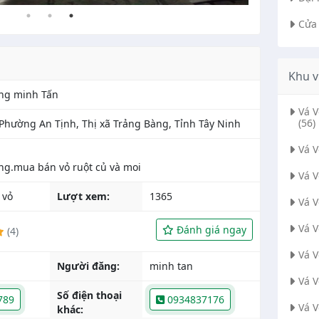
Cửa
Khu v
ộng minh Tấn
Vá 
(56)
 Phường An Tịnh, Thị xã Trảng Bàng, Tỉnh Tây Ninh
Vá 
Vá 
 vỏ
Lượt xem:
1365
Vá 
Vá 
Đánh giá ngay
(4)
Vá 
Người đăng:
minh tan
Vá 
Số điện thoại
789
0934837176
Vá 
khác: