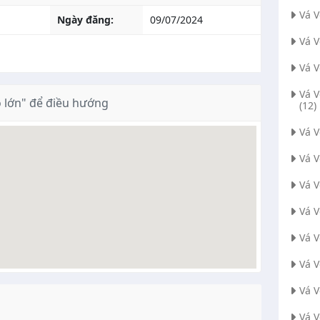
Vá 
Ngày đăng:
09/07/2024
Vá 
Vá 
Vá 
 lớn" để điều hướng
(12)
Vá 
Vá 
Vá 
Vá V
Vá 
Vá 
Vá 
Vá V