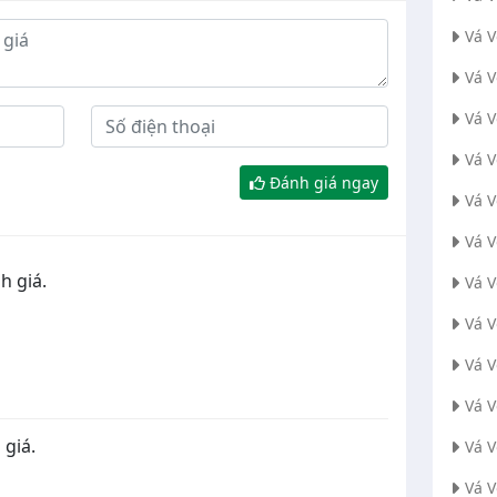
Vá 
Vá 
Vá V
Vá 
Đánh giá ngay
Vá 
Vá 
h giá.
Vá 
Vá 
Vá 
Vá 
 giá.
Vá 
Vá 