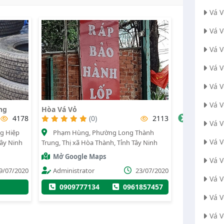
Vá 
Vá 
Vá V
Vá 
Vá 
Vá 
Thành Chơn
Cửa Hàng S
Thanh
2113
(0)
2138
Vá 
hành
787, Phường Lộc Hưng, Thị xã Trảng
785mua bá
Vá 
y Ninh
Bàng, Tỉnh Tây Ninh
Tân Châu, Tỉn
Mở Google Maps
Vá 
Mở Googl
3/07/2020
Vá vỏ thanh chơn
18/12/2020
Vá 
Vá vỏ duy
857457
0969307730
0938222264
090391
Vá 
Vá 