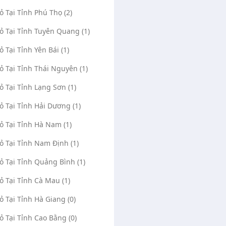
Vỏ Tại Tỉnh Phú Thọ (2)
Vỏ Tại Tỉnh Tuyên Quang (1)
ỏ Tại Tỉnh Yên Bái (1)
Vỏ Tại Tỉnh Thái Nguyên (1)
Vỏ Tại Tỉnh Lạng Sơn (1)
Vỏ Tại Tỉnh Hải Dương (1)
ăm Lốp Vá Vỏ Ôtô Duy
Vá Vỏ Lưu Động Trảng Bàng Minh
Tấn
Vỏ Tại Tỉnh Hà Nam (1)
(0)
3384
(0)
86
n, Xã Thạnh Đông, Huyện
Linh Trung 3 , Phường An Tịnh, Thị xã
Vỏ Tại Tỉnh Nam Định (1)
h Tây Ninh
Trảng Bàng, Tỉnh Tây Ninh
Vỏ Tại Tỉnh Quảng Bình (1)
e Maps
Mở Google Maps
Vỏ Tại Tỉnh Cà Mau (1)
 thanh
18/07/2020
minh tan
27/08/202
1113
0913862631
0334454789
0934837176
Vỏ Tại Tỉnh Hà Giang (0)
Vỏ Tại Tỉnh Cao Bằng (0)