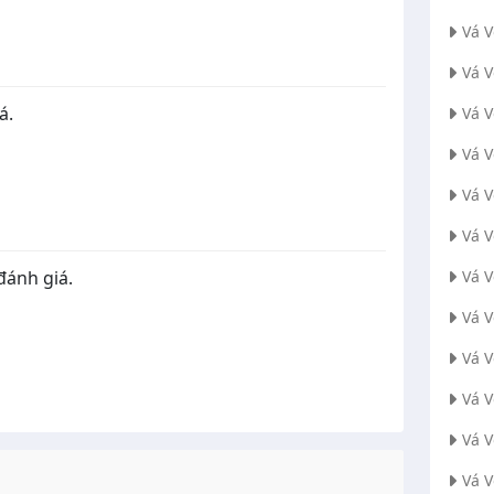
Vá 
Vá 
á.
Vá 
Vá 
Vá 
Vá 
đánh giá.
Vá 
Vá V
Vá 
Vá 
Vá 
Vá 