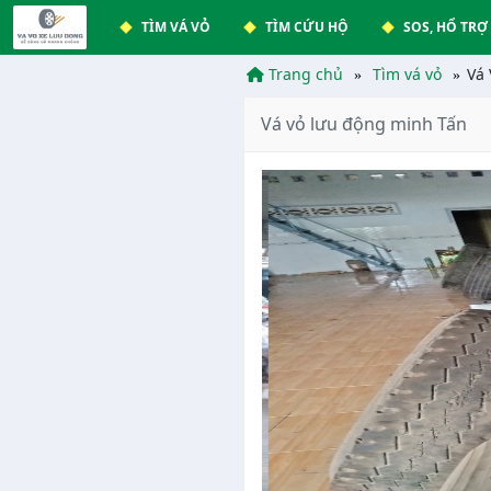
TÌM VÁ VỎ
TÌM CỨU HỘ
SOS, HỔ TRỢ
Trang chủ
Tìm vá vỏ
Vá
Vá vỏ lưu động minh Tấn