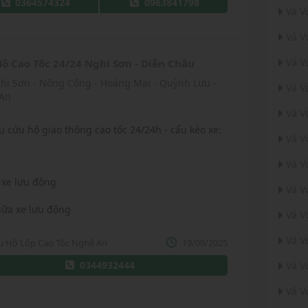
0364574324
0963841798
Vá 
Vá V
Vá V
ộ Cao Tốc 24/24 Nghi Sơn - Diễn Châu
Vá V
An
Vá V
ụ cứu hộ giao thông cao tốc 24/24h - cẩu kéo xe:
Vá V
Vá V
 xe lưu động
Vá V
hữa xe lưu động
Vá V
Vá V
u Hộ Lốp Cao Tốc Nghệ An
19/09/2025
0344932444
Vá V
Vá V