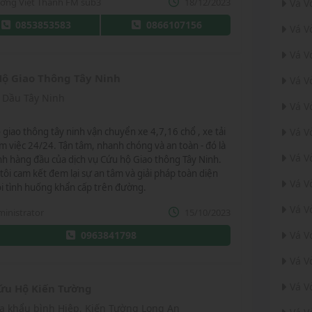
ương Việt Thành FM sub3
18/12/2023
Vá V
0853853583
0866107156
Vá V
Vá V
ộ Giao Thông Tây Ninh
Vá V
 Dầu Tây Ninh
Vá V
 giao thông tây ninh vận chuyển xe 4,7,16 chổ , xe tải
Vá V
àm việc 24/24. Tận tâm, nhanh chóng và an toàn - đó là
Vá V
h hàng đầu của dịch vụ Cứu hộ Giao thông Tây Ninh.
tôi cam kết đem lại sự an tâm và giải pháp toàn diện
Vá V
i tình huống khẩn cấp trên đường.
Vá V
inistrator
15/10/2023
0963841798
Vá V
Vá V
Vá V
ứu Hộ Kiến Tường
a khẩu bình Hiệp, Kiến Tường Long An