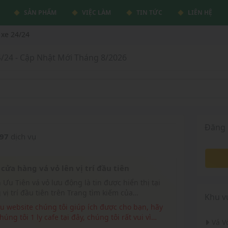
SẢN PHẨM
VIỆC LÀM
TIN TỨC
LIÊN HỆ
 xe 24/24
4/24 - Cập Nhật Mới Tháng 8/2026
Đăng 
97
dịch vụ
cửa hàng vá vỏ lên vị trí đầu tiên
 vị trí đầu tiên trên Trang tìm kiếm của
Khu v
eluudong.com
húng tôi 1 ly cafe tại đây, chúng tôi rất vui vì
Vá 
ó.