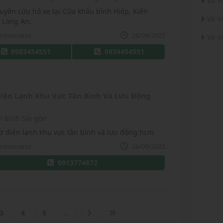
Vá V
uyên cứu hộ xe tại Cửa khẩu bình Hiệp, Kiến
Vá V
 Long An.
inistrator
26/09/2022
Vá V
0983454551
0934454551
iện Lạnh Khu Vực Tân Bình Và Lưu Động
n bình Sài gòn
ơ điện lạnh khu vực tân bình và lưu động hcm
inistrator
26/09/2022
0913774872
3
4
5
...