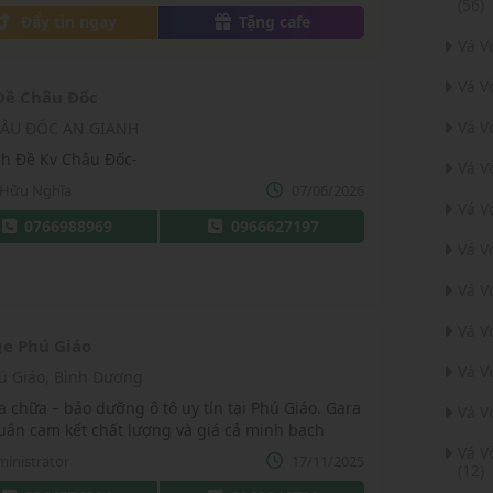
(56)
Đẩy tin ngay
Tặng cafe
Vá V
Vá V
Đề Châu Đốc
Vá V
ÂU ĐỐC AN GIANH
ch Đề Kv Châu Đốc-
Vá V
 Hữu Nghĩa
07/06/2026
Vá V
0766988969
0966627197
Vá V
Vá V
Vá V
e Phú Giáo
Vá V
ú Giáo, Bình Dương
a chữa – bảo dưỡng ô tô uy tín tại Phú Giáo. Gara
Vá V
uân cam kết chất lượng và giá cả minh bạch
Vá V
inistrator
17/11/2025
(12)