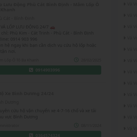
Vá V
p Lưu Động Phù Cát Bình Định - Mâm Lốp Ô
 Khanh
Vá V
ù Cát - Bình Định
Vá V
 VÁ LỐP LƯU ĐỘNG 24/7 🚗
 chỉ: Phù Kim - Cát Trinh - Phù Cát - Bình Định
Vá V
line: 0914 903 996
ên hệ ngay khi bạn cần dịch vụ cứu hộ lốp hoặc
Vá V
 tận nơi.
m Lốp Ô Tô Ba Khanh
28/02/2025
Vá V
0914903996
Vá V
Vá V
ộ Xe Bình Dương 24/24
Vá V
nh Dương
Vá V
uyên cứu hộ vận chuyển xe 4-7-16 chổ và xe tải
hu vực Bình Dương
Vá V
inistrator
08/11/2024
Vá V
0364574324