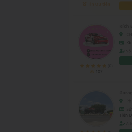
Tin ưu tiên
Kích 
CH
Kí
Võ
(0)
107
Garag
Ph
Sử
Tiến L
Adm