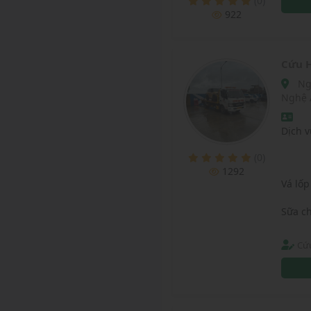
(0)
922
Cứu H
Nghi Sơn - Nông Cống - Hoàng Mai - Quỳnh Lưu -
Nghệ 
Dịch v
(0)
1292
Vá lốp
Sữa c
Cứ