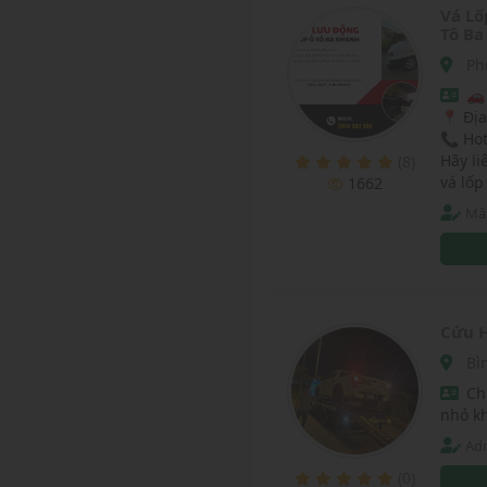
Vá Lố
Tô Ba
Ph
🚗
📍 Địa
📞 Hot
Hãy li
(8)
vá lốp
1662
Mâ
Cứu H
Bì
Ch
nhỏ k
Adm
(0)