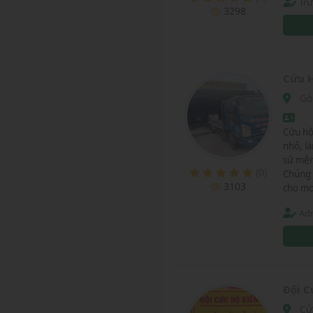
Tr
3298
Cứu H
Gò
Cứu hộ
nhỏ, l
sứ mện
(0)
Chúng 
3103
cho mọ
Adm
Đội C
Cử