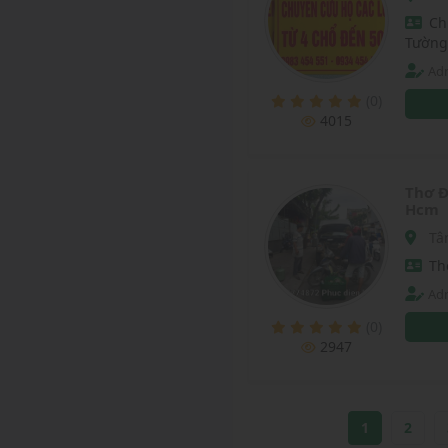
Ch
Tường
Adm
(0)
4015
Thơ Đ
Hcm
Tâ
Th
Adm
(0)
2947
1
2