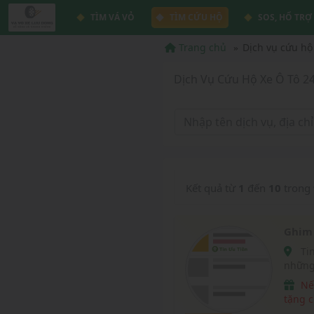
TÌM VÁ VỎ
TÌM CỨU HỘ
SOS, HỔ TRỢ
Trang chủ
Dịch vụ cứu hộ
Dịch Vụ Cứu Hộ Xe Ô Tô 2
Kết quả từ
1
đến
10
trong
Ghim 
Tin Ưu Tiên vá vỏ lưu động là tin được hiển thị tại
những
vavox
Nếu website chúng tôi giúp ích được cho bạn, hãy
tặng c
điều đ