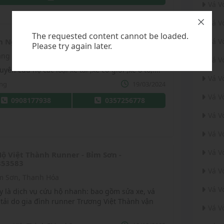
Vá V
Vá V
The requested content cannot be loaded.
 Nghiệp Tư Nhân Hà Trí Nông
Vá V
Please try again later.
ảng bàng ,tây ninh
Vá V
yên cứu hộ các loại xe tải ,xe cơ giới ,xe ô tô,....
Vá V
ng
19/03/2024
Vá V
0908177938
0357256778
Vá V
Vá V
Vá V
ộ Việt Thành Runner - Bỉm Sơn -
853583
Vá V
m Sơn, Thanh Hóa
Vá V
y là dịch vụ cứu hộ nhanh: bao gồm sửa xe, vá
 tải do gia đình runner Trương Việt Thành vận
Vá V