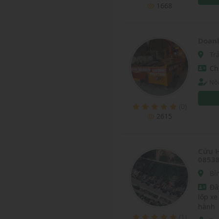
1668
Doanh
Tr
Chu
Nô
(0)
2615
Cứu H
0853
Bỉ
Đâ
lốp xe
hành
(1)