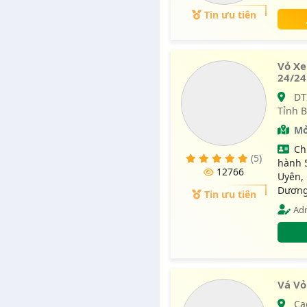
điều đ
Tin ưu tiên
Vỏ Xe
24/24
DT746, Thị trấn Tân Thành, Huyện Bắc Tân Uyên,
Tỉnh 
Mở
Ch
(5)
hành 5
12766
Uyên, 
Dươn
Tin ưu tiên
Adm
Vá Vỏ
Cao tốc long thành dầu giây, Thị trấn Dầu Giây,