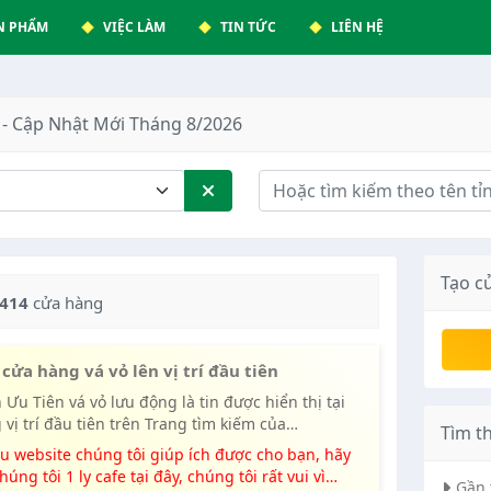
N PHẨM
VIỆC LÀM
TIN TỨC
LIÊN HỆ
- Cập Nhật Mới Tháng 8/2026
Tạo c
414
cửa hàng
cửa hàng vá vỏ lên vị trí đầu tiên
 vị trí đầu tiên trên Trang tìm kiếm của
Tìm t
eluudong.com
húng tôi 1 ly cafe tại đây, chúng tôi rất vui vì
Gần 