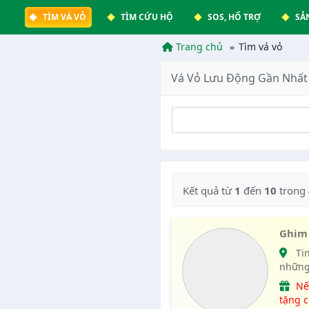
TÌM VÁ VỎ
TÌM CỨU HỘ
SOS, HỔ TRỢ
SẢ
Trang chủ
Tìm vá vỏ
Vá Vỏ Lưu Động Gần Nhất 
Kết quả từ
1
đến
10
trong
Ghim 
Tin Ưu Tiên vá vỏ lưu động là tin được hiển thị tại
những
vavox
Nếu website chúng tôi giúp ích được cho bạn, hãy
tặng c