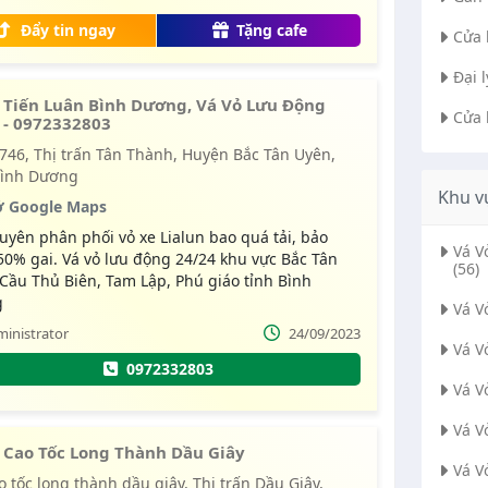
ó.
Đẩy tin ngay
Tặng cafe
Cửa 
Đại 
 Tiến Luân Bình Dương, Vá Vỏ Lưu Động
Cửa 
 - 0972332803
Bình Dương
Khu v
 Google Maps
uyên phân phối vỏ xe Lialun bao quá tải, bảo
Vá 
0% gai. Vá vỏ lưu động 24/24 khu vực Bắc Tân
(56)
Cầu Thủ Biên, Tam Lập, Phú giáo tỉnh Bình
g
Vá V
inistrator
24/09/2023
Vá V
0972332803
Vá V
Vá V
 Cao Tốc Long Thành Dầu Giây
Vá V