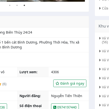
Cửa
Khu v
ộng Biên Thùy 24/24
Vá 
(56)
 1 bến cát Bình Dương, Phường Thới Hòa, Thị xã
nh Bình Dương
Vá 
Vá 
Vá 
 vỏ
Lượt xem:
4306
Vá 
Đánh giá ngay
(6)
Vá 
Người đăng:
Nguyễn Tiến Thiện
Vá 
Vá 
Số điện thoại
236
0974197440