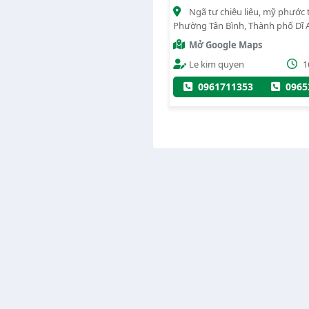
(0)
ã tư chiêu liêu, mỹ phước tân vạn ,
Mỹ phước tân vạn, Phường 
ng Tân Bình, Thành phố Dĩ An, Tỉnh
Hiệp, Thành phố Dĩ An, Tỉnh Bìn
 Dương
ở Google Maps
Mở Google Maps
Le kim quyen
16/09/2023
Administrator
2
0961711353
0965323268
0983114523