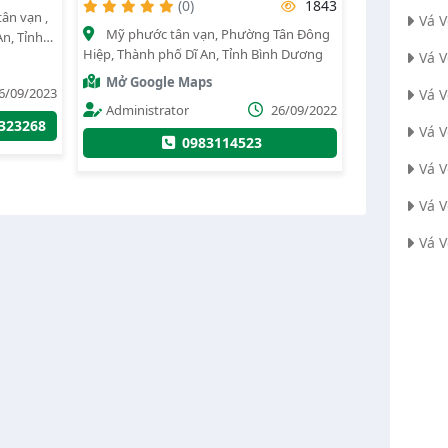
1843
(0)
2311
Vá 
Tân Đông
QL 1A, Phường Tân Đông Hiệp, Thành
Tân thành 
h Dương
phố Dĩ An, Tỉnh Bình Dương
Tân Uyên, Bìn
Vá V
Huyện Bắc Tâ
Mở Google Maps
Mở Googl
Vá 
6/09/2022
Administrator
26/09/2022
Administr
Vá 
0941538983
Vá V
Vá 
Vá 