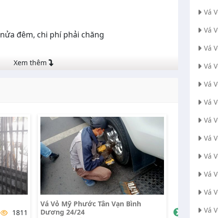
Vá 
Vá 
c nửa đêm, chi phí phải chăng
Vá V
Xem thêm
Vá 
Vá 
Vá 
Vá 
Vá 
Vá 
Vá 
Vá 
nh
Vá Vỏ Lưu Động Cầu Vượt Sóng
Vá Vỏ Lưu 
Vá 
Thần
Đất Cuốc - 