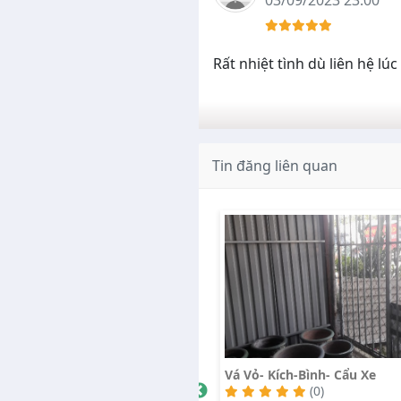
03/09/2023 23:00
Rất nhiệt tình dù liên hệ lú
Tin đăng liên quan
ỏ- Kích-Bình- Cẩu Xe
Vá Vỏ Mỹ Phước Tân Vạn Bì
Dương 24/24
(0)
1811