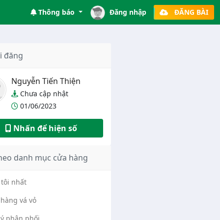
Thông báo
Đăng nhập
ĐĂNG BÀI
i đăng
Nguyễn Tiến Thiện
Chưa cập nhật
01/06/2023
Nhấn để hiện số
heo danh mục cửa hàng
tôi nhất
hàng vá vỏ
lý phân phối