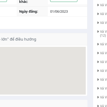
khác:
Vá 
Ngày đăng:
01/06/2023
Vá 
Vá 
Vá 
(12)
 lớn" để điều hướng
Vá 
Vá 
Vá 
Vá V
Vá 
Vá 
Vá 
Vá V