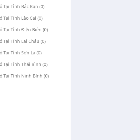
(0)
1004
(0)
276
Vỏ Tại Tỉnh Bắc Kạn (0)
52, Thị trấn Tân Thành, Bắc
5R3V+QP Tân Uyên, Bình Dương, Việt
h Dương, Thị trấn Tân Thành,
Nam, Phường Hội Nghĩa, Thị xã Tân Uyên,
ỏ Tại Tỉnh Lào Cai (0)
n Uyên, Tỉnh Bình Dương
Tỉnh Bình Dương
e Maps
Mở Google Maps
Vỏ Tại Tỉnh Điện Biên (0)
ator
02/07/2025
Administrator
15/08/202
Vỏ Tại Tỉnh Lai Châu (0)
0972332803
0348539913
ỏ Tại Tỉnh Sơn La (0)
Vỏ Tại Tỉnh Thái Bình (0)
Vỏ Tại Tỉnh Ninh Bình (0)