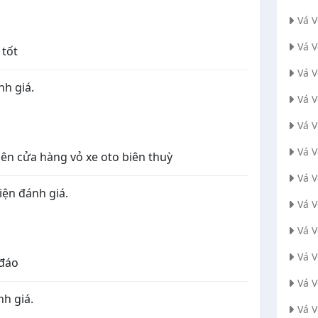
Vá 
Vá 
 tốt
Vá 
nh giá.
Vá 
Vá 
Vá 
 bên cửa hàng vỏ xe oto biên thuỳ
Vá 
iện đánh giá.
Vá V
Vá 
Vá 
 đáo
Vá 
h giá.
Vá 