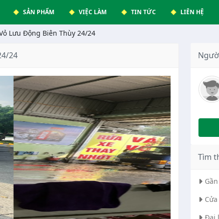
SẢN PHẨM
VIỆC LÀM
TIN TỨC
LIÊN HỆ
Vỏ Lưu Động Biên Thùy 24/24
24/24
Ngườ
Tìm t
Gần 
Cửa 
Đại 