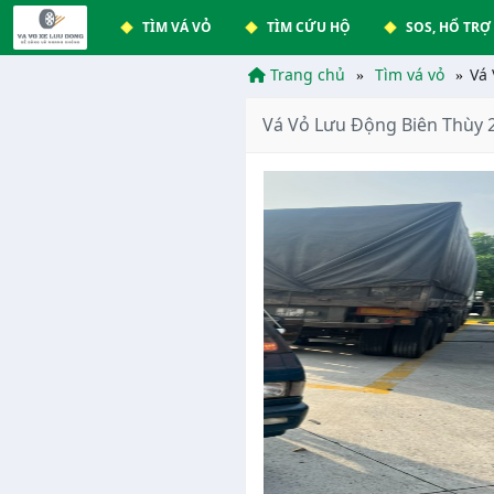
TÌM VÁ VỎ
TÌM CỨU HỘ
SOS, HỔ TRỢ
Trang chủ
Tìm vá vỏ
Vá 
Vá Vỏ Lưu Động Biên Thùy 