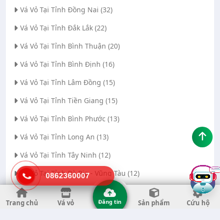
Vá Vỏ Tại Tỉnh Đồng Nai (32)
Vá Vỏ Tại Tỉnh Đắk Lắk (22)
Vá Vỏ Tại Tỉnh Bình Thuận (20)
Vá Vỏ Tại Tỉnh Bình Định (16)
Vá Vỏ Tại Tỉnh Lâm Đồng (15)
Vá Vỏ Tại Tỉnh Tiền Giang (15)
Vá Vỏ Tại Tỉnh Bình Phước (13)
Vá Vỏ Tại Tỉnh Long An (13)
Vá Vỏ Tại Tỉnh Tây Ninh (12)
Vá Vỏ Tại Tỉnh Bà Rịa - Vũng Tàu (12)
0862360007
Vá Vỏ Tại Thành phố Đà Nẵng (11)
Đăng tin
Trang chủ
Vá vỏ
Sản phẩm
Cứu hộ
Vá Vỏ Tại Tỉnh Thanh Hóa (11)