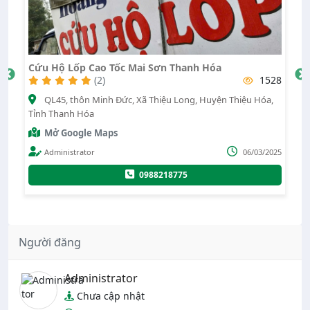
Cứu Hộ Lốp Cao Tốc Mai Sơn Thanh Hóa
V
09
(2)
1528
QL45, thôn Minh Đức, Xã Thiệu Long, Huyện Thiệu Hóa,
Tỉnh Thanh Hóa
Cố
Mở Google Maps
020
Administrator
06/03/2025
0988218775
Người đăng
Administrator
Chưa cập nhật