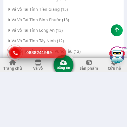
Vá Vỏ Tại Tỉnh Tiền Giang (15)
Vá Vỏ Tại Tỉnh Bình Phước (13)
Vá Vỏ Tại Tỉnh Long An (13)
Vá Vỏ Tại Tỉnh Tây Ninh (12)
Vá Vỏ Tại Tỉnh Bà Rịa - Vũng Tàu (12)
0888241999
Vá Vỏ Tại Thành phố Đà Nẵng (11)
Đăng tin
Trang chủ
Vá vỏ
Sản phẩm
Cứu hộ
Vá Vỏ Tại Tỉnh Thanh Hóa (11)
Vá Vỏ Tại Tỉnh Quảng Ngãi (8)
Vá Vỏ Tại Tỉnh Gia Lai (7)
Vá Vỏ Tại Tỉnh Quảng Nam (7)
Vá Vỏ Tại Thành phố Hà Nội (6)
Vá Vỏ Tại Tỉnh Đắk Nông (6)