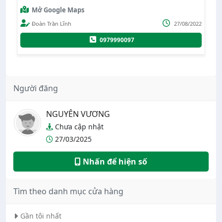
Mở Google Maps
021
Đoàn Trần Lĩnh
27/08/2022
0979990097
Người đăng
NGUYÊN VƯƠNG
Chưa cập nhật
27/03/2025
Nhấn để hiện số
Tìm theo danh mục cửa hàng
Gần tôi nhất