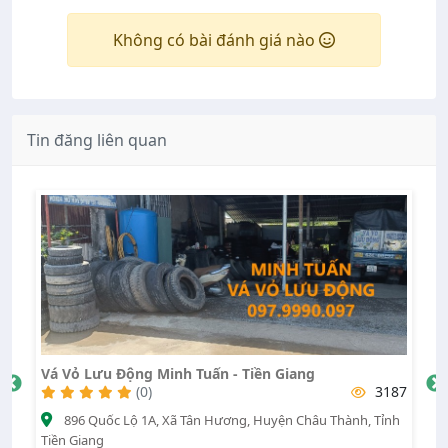
Không có bài đánh giá nào
Tin đăng liên quan
Vá Vỏ Lưu Động Minh Tuấn - Tiền Giang
V
18
(0)
3187
896 Quốc Lộ 1A, Xã Tân Hương, Huyện Châu Thành, Tỉnh
Tiền Giang
Tâ