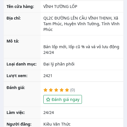
Tên cửa hàng:
VĨNH TƯỜNG LỐP
Địa chỉ:
QL2C ĐƯỜNG LÊN CẦU VĨNH THỊNH, Xã
Tam Phúc, Huyện Vĩnh Tường, Tỉnh Vĩnh
Phúc
Mô tả:
Bán lốp mới, lốp cũ % và vá vỏ lưu động
Loại danh mục:
Đại lý phân phối
Lượt xem:
2421
Đánh giá:
(0)
Đánh giá ngay
Làm việc:
24/24
Người đăng:
Kiều Văn Thức