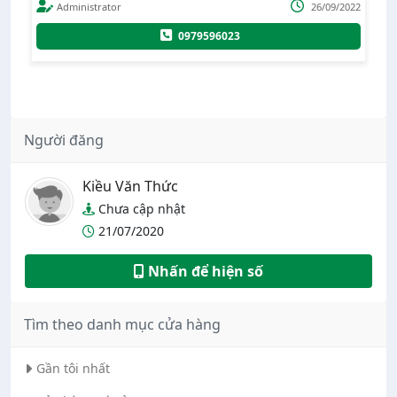
Mở G
Administrator
26/09/2022
Admin
0979596023
Người đăng
Kiều Văn Thức
Chưa cập nhật
21/07/2020
Nhấn để hiện số
Tìm theo danh mục cửa hàng
Gần tôi nhất