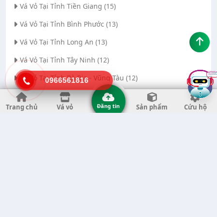
Vá Vỏ Tại Tỉnh Tiền Giang (15)
Vá Vỏ Tại Tỉnh Bình Phước (13)
Vá Vỏ Tại Tỉnh Long An (13)
Vá Vỏ Tại Tỉnh Tây Ninh (12)
Vá Vỏ Tại Tỉnh Bà Rịa - Vũng Tàu (12)
0966561816
Vá Vỏ Tại Thành phố Đà Nẵng (11)
Đăng tin
Trang chủ
Vá vỏ
Sản phẩm
Cứu hộ
Vá Vỏ Tại Tỉnh Thanh Hóa (11)
Vá Vỏ Tại Tỉnh Quảng Ngãi (8)
Vá Vỏ Tại Tỉnh Gia Lai (7)
Vá Vỏ Tại Tỉnh Quảng Nam (7)
Vá Vỏ Tại Thành phố Hà Nội (6)
Vá Vỏ Tại Tỉnh Đắk Nông (6)