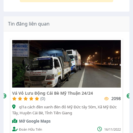
Tin đăng liên quan
Vá Vỏ Lưu Động Cao Tốc Tiền Giang 24/24
V
098
(0)
2518
c
Cao tốc Trung lương hồ Chí Minh.Trung lương mỹ Thuận ,
Xã Tam Hiệp, Huyện Châu Thành, Tỉnh Tiền Giang
T
Mở Google Maps
2022
Nguyenthang
10/09/2022