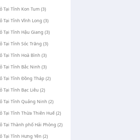
Vỏ Tại Tỉnh Kon Tum (3)
Vỏ Tại Tỉnh Vĩnh Long (3)
Vỏ Tại Tỉnh Hậu Giang (3)
Vỏ Tại Tỉnh Sóc Trăng (3)
 Lưu Động 5Quốc
Quốc Việt
(0)
1517
(0)
246
Vỏ Tại Tỉnh Hoà Bình (3)
 Bình, Thành phố Biên Hòa,
Quốc lộ 51, Xã An Phước, Huyện Long
Vỏ Tại Tỉnh Bắc Ninh (3)
Thành, Tỉnh Đồng Nai
Vỏ Tại Tỉnh Đồng Tháp (2)
e Maps
Mở Google Maps
uốc Chiến
29/01/2024
Trần Quốc Việt
06/01/202
ỏ Tại Tỉnh Bạc Liêu (2)
4085
0862043963
0396118117
0393843654
Vỏ Tại Tỉnh Quảng Ninh (2)
Vỏ Tại Tỉnh Thừa Thiên Huế (2)
Vỏ Tại Thành phố Hải Phòng (2)
Vỏ Tại Tỉnh Hưng Yên (2)