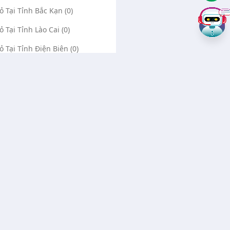
Vỏ Tại Tỉnh Bắc Kạn (0)
ỏ Tại Tỉnh Lào Cai (0)
Vỏ Tại Tỉnh Điện Biên (0)
Vỏ Tại Tỉnh Lai Châu (0)
ỏ Tại Tỉnh Sơn La (0)
Vỏ Tại Tỉnh Thái Bình (0)
Vỏ Tại Tỉnh Ninh Bình (0)
Về chúng tôi
Liên hệ
Quảng cáo Google
Vá vỏ Bình Dương
Tin ưu tiên