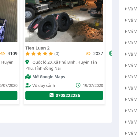
Vá 
Vá 
Vá 
Vá 
Vá Vỏ Lưu Động Cao Tốc Dầu Dây
Vá Vỏ Ô Tô
Phan Thiết 24/24
2037
Vá 
(0)
13666
ện Tân
Phường An
Vá 
QL1A, Xã Xuân Tâm, Huyện Xuân Lộc,
Tỉnh Đồng Nai
Tỉnh Đồng Nai
Vá 
Mở Googl
Mở Google Maps
9/07/2020
Nguyễn Q
Vá V
Administrator
17/05/2023
032718
Vá 
0354001555
Vá 
Vá 
Vá 