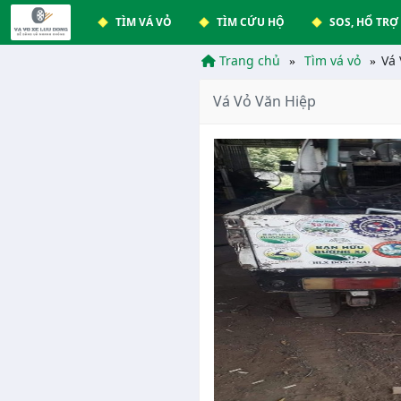
TÌM VÁ VỎ
TÌM CỨU HỘ
SOS, HỔ TRỢ
Trang chủ
Tìm vá vỏ
Vá
Vá Vỏ Văn Hiệp