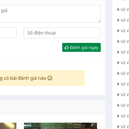
Vá 
Vá 
Vá V
Vá 
Đánh giá ngay
Vá 
Vá 
Vá 
g có bài đánh giá nào
Vá 
Vá 
Vá 
Vá 
Vá 