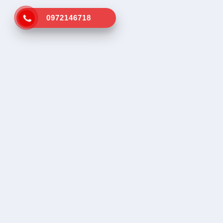
0972146718
Kênh tra cứu vá vỏ lưu động gần
Dịch vụ tr
nhất
Tìm vá vỏ
Tìm cứu hộ
SOS, Hổ trợ
Sản phẩm