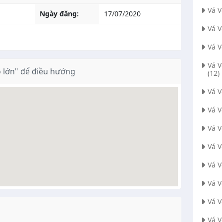
Vá 
Ngày đăng:
17/07/2020
Vá 
Vá 
Vá 
 lớn" để điều hướng
(12)
Vá 
Vá 
Vá 
Vá V
Vá 
Vá 
Vá 
Vá V