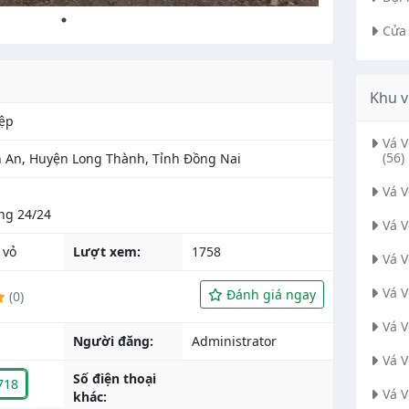
Cửa
Khu v
ệp
Vá 
(56)
nh An, Huyện Long Thành, Tỉnh Đồng Nai
Vá 
Vá 
 vỏ
Lượt xem:
1758
Vá 
Vá 
Đánh giá ngay
(0)
Vá 
Người đăng:
Administrator
Vá 
Số điện thoại
718
Vá 
khác: