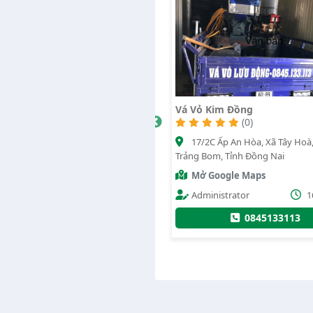
Vỏ Kim Đồng
Tien Luan 2
(0)
4109
(0)
17/2C Ấp An Hòa, Xã Tây Hoà, Huyện
Quốc lộ 20, Xã Phú Bình, Huy
g Bom, Tỉnh Đồng Nai
Phú, Tỉnh Đồng Nai
ở Google Maps
Mở Google Maps
Administrator
16/07/2020
Vũ duy cảnh
1
0845133113
0708222286