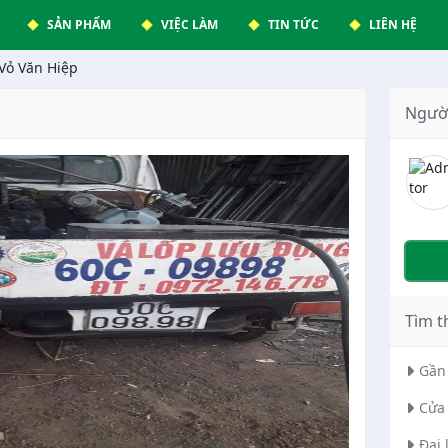
SẢN PHẨM
VIỆC LÀM
TIN TỨC
LIÊN HỆ
 Vỏ Văn Hiệp
Ngườ
Tìm t
Gần 
Cửa 
Đại 