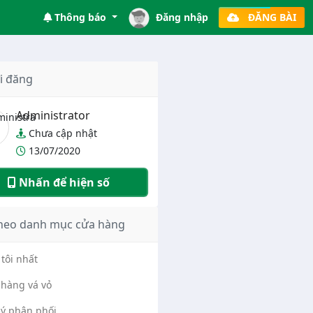
Thông báo
Đăng nhập
ĐĂNG BÀI
i đăng
Administrator
Chưa cập nhật
13/07/2020
Nhấn để hiện số
heo danh mục cửa hàng
tôi nhất
hàng vá vỏ
lý phân phối