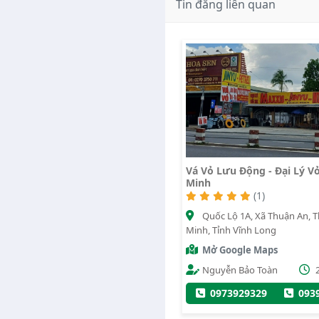
Tin đăng liên quan
Vá Vỏ Lưu Động - Đại Lý V
Minh
(1)
Quốc Lộ 1A, Xã Thuận An, T
Minh, Tỉnh Vĩnh Long
Mở Google Maps
Nguyễn Bảo Toàn
0973929329
093