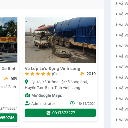
Vá V
Vá V
Vá V
Vá V
Vá V
Vá V
Vá V
ỏ Xe Bình
Vá Lốp Lưu Động Vĩnh Long
(0)
2010
Vá V
689
QL1A, Xã Tường LộcXã Song Phú,
hị xã Bình
Huyện Tam Bình, Tỉnh Vĩnh Long
Vá V
Mở Google Maps
Vá V
Administrator
18/11/2021
28/11/2024
Vá V
0917572277
9959746
Vá V