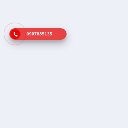
0907885135
Kênh tra cứu vá vỏ lưu động gần
Dịch vụ tr
nhất
Tìm vá vỏ