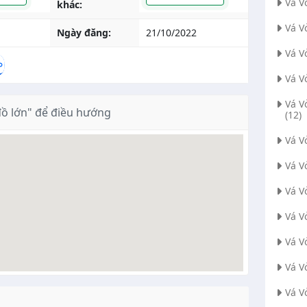
Vá V
khác:
Vá V
Ngày đăng:
21/10/2022
Vá V
Vá V
Vá V
̀ lớn" để điều hướng
(12)
Vá 
Vá V
Vá V
Vá V
Vá V
Vá V
Vá V