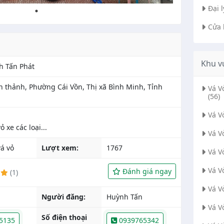
Đại 
Cửa 
Khu v
h Tấn Phát
 thảnh, Phường Cái Vồn, Thị xã Bình Minh, Tỉnh
Vá 
(56)
Vá V
Vá V
́ vỏ
Lượt xem:
1767
Vá V
Vá V
Đánh giá ngay
(1)
Vá V
Người đăng:
Huỳnh Tấn
Vá V
Số điện thoại
5135
0939765342