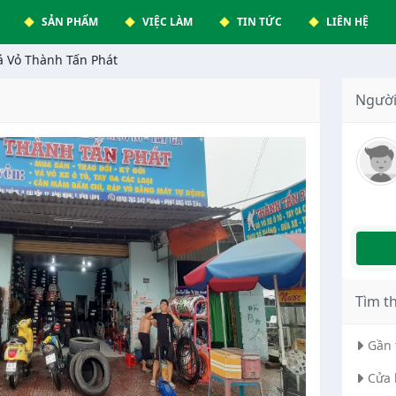
SẢN PHẨM
VIỆC LÀM
TIN TỨC
LIÊN HỆ
á Vỏ Thành Tấn Phát
Người
Tìm t
Gần 
Cửa 