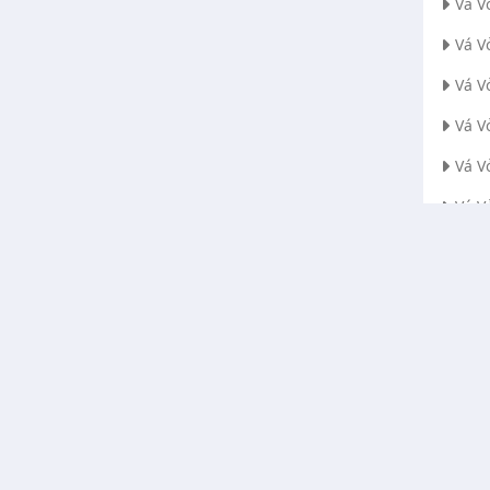
Vá V
Vá V
Vá V
Vá V
Vá V
Vá V
Vá V
Vá V
a cứu
Hướng dẫn , Bài viết
Hướng dẫn