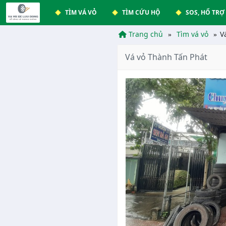
TÌM VÁ VỎ
TÌM CỨU HỘ
SOS, HỔ TRỢ
Trang chủ
Tìm vá vỏ
V
Vá vỏ Thành Tấn Phát