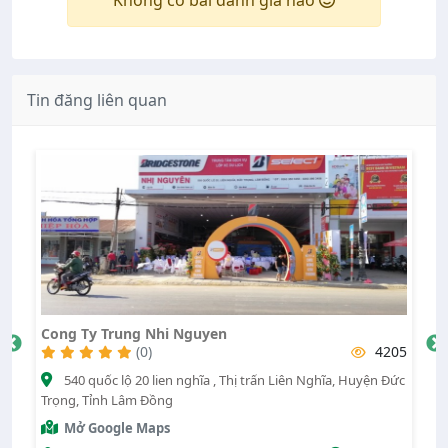
Không có bài đánh giá nào
Tin đăng liên quan
 Nhi Nguyen
Minh Hữu
0)
4205
(0)
0 lien nghĩa , Thị trấn Liên Nghĩa, Huyện Đức
Hùng vương, Thị trấn 
 Đồng
Lâm Đồng
Maps
Mở Google Maps