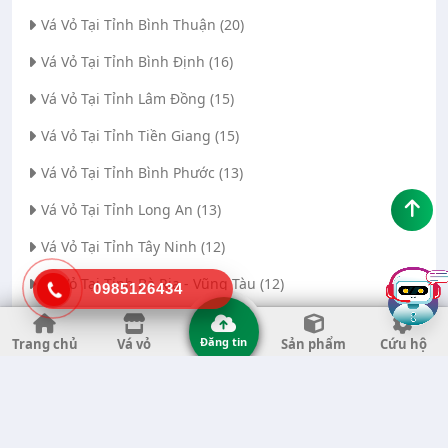
Vá Vỏ Tại Tỉnh Bình Thuận (20)
Vá Vỏ Tại Tỉnh Bình Định (16)
Vá Vỏ Tại Tỉnh Lâm Đồng (15)
Vá Vỏ Tại Tỉnh Tiền Giang (15)
Vá Vỏ Tại Tỉnh Bình Phước (13)
Vá Vỏ Tại Tỉnh Long An (13)
Vá Vỏ Tại Tỉnh Tây Ninh (12)
Vá Vỏ Tại Tỉnh Bà Rịa - Vũng Tàu (12)
0985126434
Vá Vỏ Tại Thành phố Đà Nẵng (11)
Đăng tin
Trang chủ
Vá vỏ
Sản phẩm
Cứu hộ
Vá Vỏ Tại Tỉnh Thanh Hóa (11)
Vá Vỏ Tại Tỉnh Quảng Ngãi (8)
Vá Vỏ Tại Tỉnh Gia Lai (7)