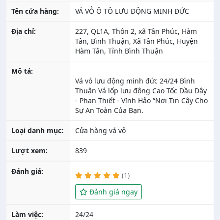
Tên cửa hàng:
VÁ VỎ Ô TÔ LƯU ĐỘNG MINH ĐỨC
Địa chỉ:
227, QL1A, Thôn 2, xã Tân Phúc, Hàm
Tân, Bình Thuận, Xã Tân Phúc, Huyện
Hàm Tân, Tỉnh Bình Thuận
Mô tả:
Vá vỏ lưu động minh đức 24/24 Bình
Thuận Vá lốp lưu động Cao Tốc Dầu Dây
- Phan Thiết - Vĩnh Hảo “Nơi Tin Cậy Cho
Loại danh mục:
Cửa hàng vá vỏ
Lượt xem:
839
Đánh giá:
(1)
Đánh giá ngay
Làm việc:
24/24