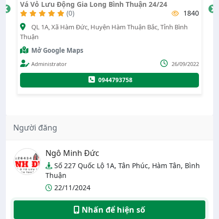
Vá Vỏ Lưu Động Gia Long Bình Thuận 24/24
T
86
(0)
1840
QL 1A, Xã Hàm Đức, Huyện Hàm Thuận Bắc, Tỉnh Bình
h
Thuận
T
Mở Google Maps
024
Administrator
26/09/2022
0944793758
Người đăng
Ngô Minh Đức
Số 227 Quốc Lộ 1A, Tân Phúc, Hàm Tân, Bình
Thuận
22/11/2024
Nhấn để hiện số