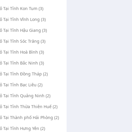
Vỏ Tại Tỉnh Kon Tum (3)
Vỏ Tại Tỉnh Vĩnh Long (3)
Vỏ Tại Tỉnh Hậu Giang (3)
Vỏ Tại Tỉnh Sóc Trăng (3)
Vỏ Tại Tỉnh Hoà Bình (3)
Vỏ Xe Liên Hà
Vá Vỏ Lưu Động Thủ 
Vỏ Tại Tỉnh Bắc Ninh (3)
(0)
1353
(0)
Tỉnh lộ 8, Cổng A, Khu công nghiệp
Đại học Nông Lâm, 
Vỏ Tại Tỉnh Đồng Tháp (2)
Đông Nam, Xã Bình Mỹ, Huyện Củ Chi,
Trung, Quận Thủ Đức, Th
Thành phố Hồ Chí Minh
Minh
ỏ Tại Tỉnh Bạc Liêu (2)
Mở Google Maps
Mở Google Maps
Lưu Ngọc Hà
13/07/2020
Administrator
Vỏ Tại Tỉnh Quảng Ninh (2)
0947202151
0377083755
097123
Vỏ Tại Tỉnh Thừa Thiên Huế (2)
Vỏ Tại Thành phố Hải Phòng (2)
Vỏ Tại Tỉnh Hưng Yên (2)