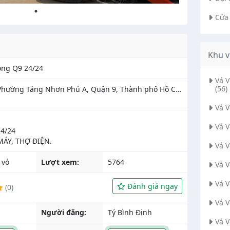
Cửa
Khu v
ộng Q9 24/24
Vá 
(56)
, Phường Tăng Nhơn Phú A, Quận 9, Thành phố Hồ Chí
Vá 
Vá 
4/24
Vá 
 vỏ
Lượt xem:
5764
Vá 
Vá 
Đánh giá ngay
(0)
Vá 
Người đăng:
Tý Bình Định
Vá 