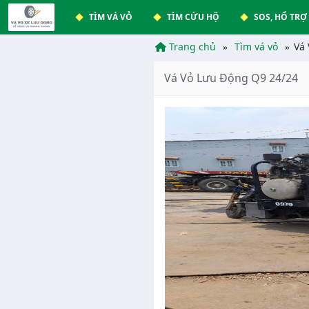
TÌM VÁ VỎ
TÌM CỨU HỘ
SOS, HỔ TRỢ
Trang chủ
Tìm vá vỏ
Vá
Vá Vỏ Lưu Động Q9 24/24