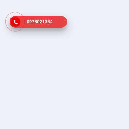
0978021334
Kênh tra cứu vá vỏ lưu động gần
Dịch vụ tr
nhất
Tìm vá vỏ
Tìm cứu hộ