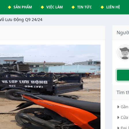
SẢN PHẨM
VIỆC LÀM
TIN TỨC
LIÊN HỆ
 Vỏ Lưu Động Q9 24/24
Ngườ
Tìm t
Gần 
Cửa 
Đại 