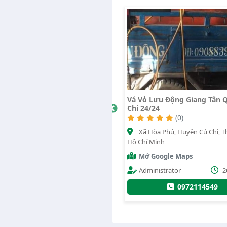
24
Vá Vỏ Lưu Động Giang Tân Quy Củ
Vá Vỏ Mỹ
Chi 24/24
912
(0)
1965
nh
Đồng Văn c
Xã Hòa Phú, Huyện Củ Chi, Thành phố
Hồ Chí
Lợi, Quận 2, T
Hồ Chí Minh
Mở Google
Mở Google Maps
/07/2025
Phan Quốc 
Administrator
26/09/2022
0788866
0972114549