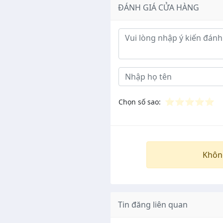
ĐÁNH GIÁ CỬA HÀNG
Ý kiến đánh giá
⭐
⭐
⭐
⭐
⭐
Chọn số sao:
Khôn
Tin đăng liên quan