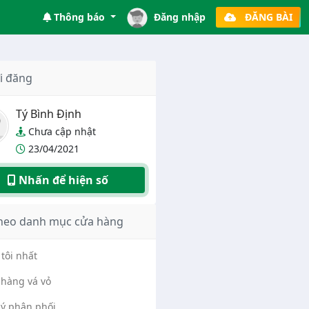
Thông báo
Đăng nhập
ĐĂNG BÀI
i đăng
Tý Bình Định
Chưa cập nhật
23/04/2021
Nhấn để hiện số
heo danh mục cửa hàng
tôi nhất
hàng vá vỏ
lý phân phối