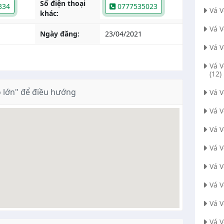
Số điện thoại
334
0777535023
Vá 
khác:
Vá 
Ngày đăng:
23/04/2021
Vá 
Vá 
(12)
 lớn" để điều hướng
Vá 
Vá 
Vá 
Vá V
Vá 
Vá 
Vá 
Vá V