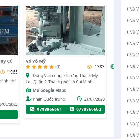
Vá 
Vá 
Vá 
Vá 
Vá 
Vá Vỏ Ali
Vá 
(0)
1383
(0)
1804
ống, Phường Thạnh Mỹ
số 25 Lê Văn Lin, Phường 13, Quận 4,
Vá 
hành phố Hồ Chí Minh
Thành phố Hồ Chí Minh
Vá V
 Maps
Mở Google Maps
Trung
21/07/2020
Administrator
16/07/2020
Vá 
661
0788866662
0373871111
Vá 
Vá 
Vá 