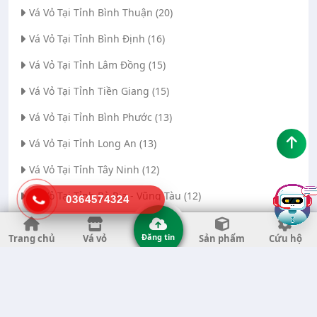
Vá Vỏ Tại Tỉnh Bình Thuận (20)
Vá Vỏ Tại Tỉnh Bình Định (16)
Vá Vỏ Tại Tỉnh Lâm Đồng (15)
Vá Vỏ Tại Tỉnh Tiền Giang (15)
Vá Vỏ Tại Tỉnh Bình Phước (13)
Vá Vỏ Tại Tỉnh Long An (13)
Vá Vỏ Tại Tỉnh Tây Ninh (12)
Vá Vỏ Tại Tỉnh Bà Rịa - Vũng Tàu (12)
0364574324
Vá Vỏ Tại Thành phố Đà Nẵng (11)
Đăng tin
Trang chủ
Vá vỏ
Sản phẩm
Cứu hộ
Vá Vỏ Tại Tỉnh Thanh Hóa (11)
Vá Vỏ Tại Tỉnh Quảng Ngãi (8)
Vá Vỏ Tại Tỉnh Gia Lai (7)