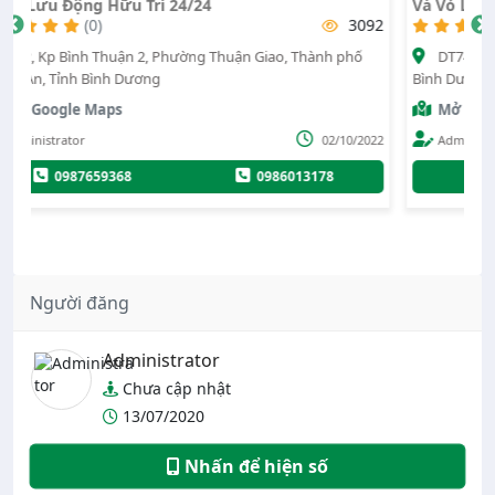
Vá Vỏ Lưu Động Bắc Tân Uyên - Bình Dương
L
92
(0)
2588
DT746, Thị trấn Tân Thành, Huyện Bắc Tân Uyên, Tỉnh
Bình Dương
Bì
Mở Google Maps
022
Administrator
21/03/2024
0972332803
Người đăng
Administrator
Chưa cập nhật
13/07/2020
Nhấn để hiện số