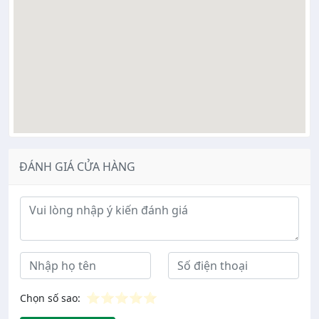
ĐÁNH GIÁ CỬA HÀNG
Ý kiến đánh giá
⭐
⭐
⭐
⭐
⭐
Chọn số sao: