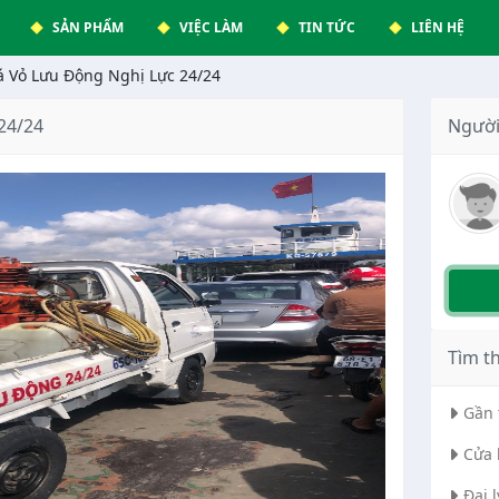
SẢN PHẨM
VIỆC LÀM
TIN TỨC
LIÊN HỆ
á Vỏ Lưu Động Nghị Lực 24/24
24/24
Người
Tìm t
Gần 
Cửa 
Đại 