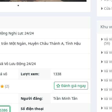
Cửa 
Khu v
Động Nghị Lực 24/24
Vá 
(56)
ị trấn Một Ngàn, Huyện Châu Thành A, Tỉnh Hậu
Vá V
Vá V
Vá V
́ vỏ
Lượt xem:
1338
Vá V
Đánh giá ngay
(2)
Vá V
Người đăng:
Trần Minh Tân
Vá V
Vá V
Số điện thoại
6386