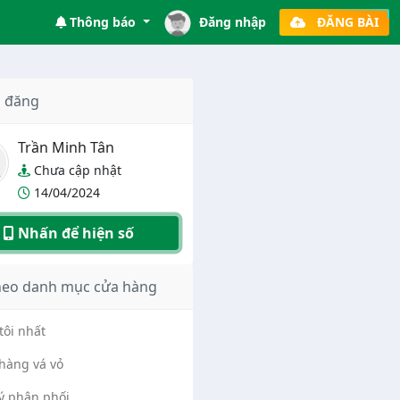
Thông báo
Đăng nhập
ĐĂNG BÀI
 đăng
Trần Minh Tân
Chưa cập nhật
14/04/2024
Nhấn để hiện số
heo danh mục cửa hàng
tôi nhất
hàng vá vỏ
lý phân phối