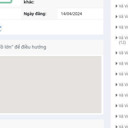
khác:
Vá V
Ngày đăng:
14/04/2024
Vá V
Vá V
Vá V
(12)
̀ lớn" để điều hướng
Vá 
Vá V
Vá V
Vá V
Vá V
Vá V
Vá V
Vá V