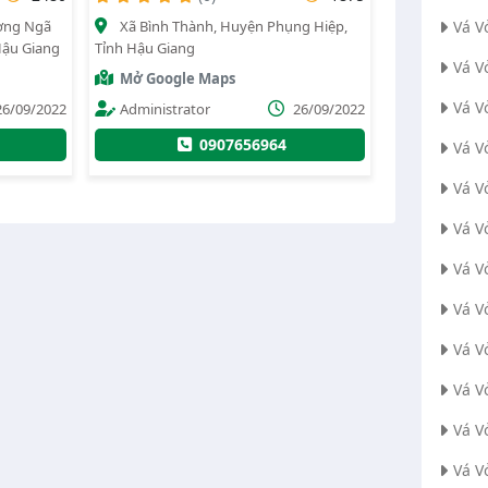
ường Ngã
Xã Bình Thành, Huyện Phụng Hiệp,
Vá V
Hậu Giang
Tỉnh Hậu Giang
Vá V
Mở Google Maps
Vá V
26/09/2022
Administrator
26/09/2022
0907656964
Vá V
Vá V
Vá V
Vá V
Vá V
Vá V
Vá V
Vá V
Vá V