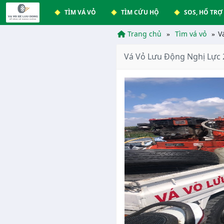
TÌM VÁ VỎ
TÌM CỨU HỘ
SOS, HỔ TRỢ
Trang chủ
Tìm vá vỏ
V
Vá Vỏ Lưu Động Nghị Lực 