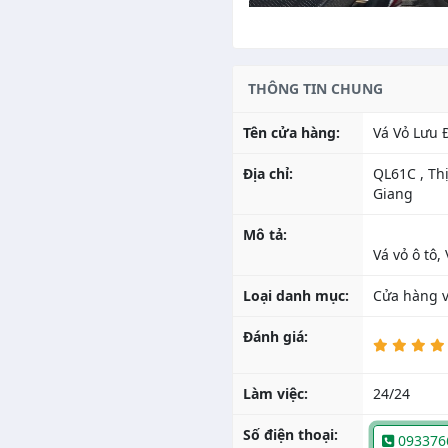
THÔNG TIN CHUNG
Tên cửa hàng:
Vá Vỏ Lưu 
Địa chỉ:
QL61C , Th
Giang
Mô tả:
Loại danh mục:
Cửa hàng va
Đánh giá:
Làm việc:
24/24
Số điện thoại:
093376