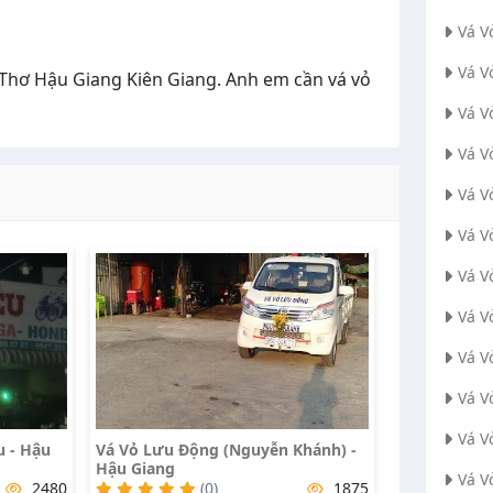
Vá V
Vá V
 Thơ Hậu Giang Kiên Giang. Anh em cần vá vỏ
Vá V
Vá V
Vá V
Vá V
Vá V
Vá V
Vá V
Vá V
Vá V
u - Hậu
Vá Vỏ Lưu Động (Nguyễn Khánh) -
Hậu Giang
Vá V
2480
(0)
1875