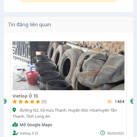
Tin đăng liên quan
Vietlop Ô Tô
V
(0)
1464
85
đường N2, Xã Hựu Thạnh, Huyện Đức HòaHuyện Tân
Thạnh, Tỉnh Long An
Mở Google Maps
Vietlop ô tô
05/03/2021