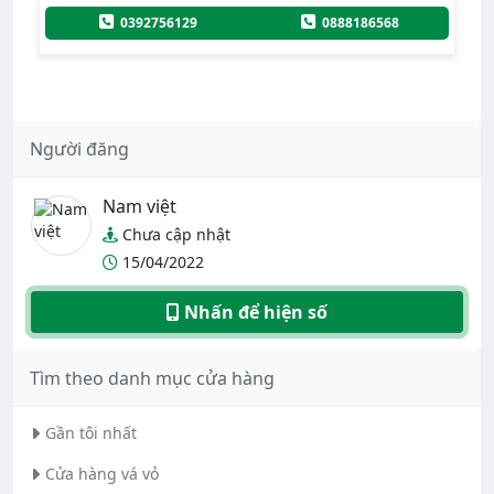
022
0392756129
0888186568
Người đăng
Nam việt
Chưa cập nhật
15/04/2022
Nhấn để hiện số
Tìm theo danh mục cửa hàng
Gần tôi nhất
Cửa hàng vá vỏ