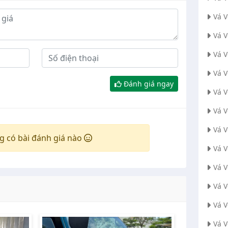
Vá 
Vá 
Vá V
Vá 
Đánh giá ngay
Vá 
Vá 
Vá 
g có bài đánh giá nào
Vá 
Vá 
Vá 
Vá 
Vá 