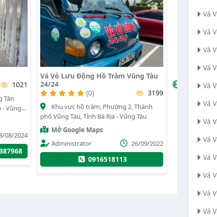
Vá 
Vá 
Vá 
Vá 
g Hồ Tràm Vũng Tàu
Công Ty Tnhh Vận Tải Cơ Giới Đại
Việt
Vá 
)
3199
(0)
2331
Vá 
àm, Phường 2, Thành
Khu phố Phước Thạnh, Phường Mỹ
h Bà Rịa - Vũng Tàu
Xuân, Thị xã Phú Mỹ, Tỉnh Bà Rịa - Vũng
Vá 
Tàu
aps
Mở Google Maps
Vá V
26/09/2022
Nguyễn Lâm Phượng
09/10/2020
Vá 
916518113
0915950203
0919102021
Vá 
Vá 
Vá 