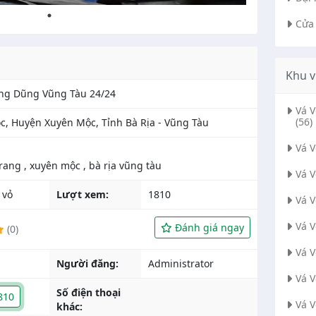
Cửa
Khu v
ộng Dũng Vũng Tàu 24/24
Vá 
(56)
c, Huyện Xuyên Mộc, Tỉnh Bà Rịa - Vũng Tàu
Vá 
Vá 
 vỏ
Lượt xem:
1810
Vá 
Vá 
Đánh giá ngay
(0)
Vá 
Người đăng:
Administrator
Vá 
Số điện thoại
810
Vá 
khác: