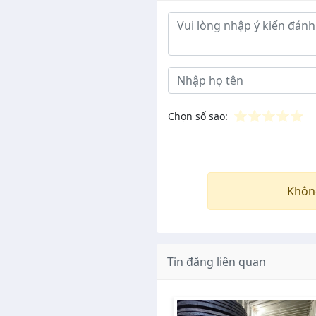
Ý kiến đánh giá
⭐
⭐
⭐
⭐
⭐
Chọn số sao:
Khôn
Tin đăng liên quan