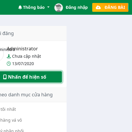
Thông báo
Đăng nhập
ĐĂNG BÀI
i đăng
Administrator
Chưa cập nhật
13/07/2020
Nhấn để hiện số
heo danh mục cửa hàng
tôi nhất
hàng vá vỏ
lý phân phối