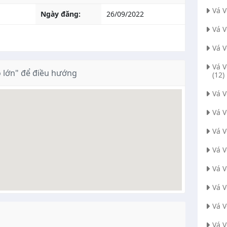
Vá 
Ngày đăng:
26/09/2022
Vá 
Vá 
Vá 
 lớn" để điều hướng
(12)
Vá 
Vá 
Vá 
Vá V
Vá 
Vá 
Vá 
Vá V