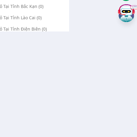
Vỏ Tại Tỉnh Bắc Kạn (0)
ỏ Tại Tỉnh Lào Cai (0)
Vỏ Tại Tỉnh Điện Biên (0)
Vỏ Tại Tỉnh Lai Châu (0)
ỏ Tại Tỉnh Sơn La (0)
Vỏ Tại Tỉnh Thái Bình (0)
Vỏ Tại Tỉnh Ninh Bình (0)
Về chúng tôi
Liên hệ
Quảng cáo Google
Vá vỏ Bình Dương
Tin ưu tiên