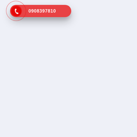
0908397810
Kênh tra cứu vá vỏ lưu động gần
Dịch vụ tr
nhất
Tìm vá vỏ
Tìm cứu hộ
SOS, Hổ trợ
Sản phẩm