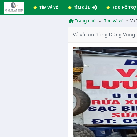
TÌM VÁ VỎ
TÌM CỨU HỘ
SOS, HỔ TRỢ
Trang chủ
Tìm vá vỏ
Vá
Vá vỏ lưu động Dũng Vũng 