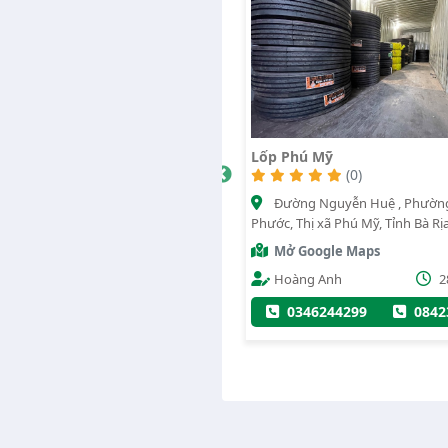
g Tàu
Lốp Phú Mỹ
Vá Vỏ Lưu Độn
24/24
(0)
1021
3903
(0
Đường Nguyễn Huệ , Phường Tân
g Tam
Khu vực hồ tr
Phước, Thị xã Phú Mỹ, Tỉnh Bà Rịa - Vũng
phố Vũng Tàu, Tỉn
Tàu
Mở Google Maps
Mở Google M
Hoàng Anh
28/08/2024
1/2022
Administrator
0346244299
0842387968
0