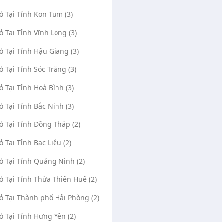
Vỏ Tại Tỉnh Kon Tum (3)
Vỏ Tại Tỉnh Vĩnh Long (3)
Vỏ Tại Tỉnh Hậu Giang (3)
Vỏ Tại Tỉnh Sóc Trăng (3)
Vỏ Xe Ô Tô Bình Minh
Vá Vỏ Lưu Động Tiến L
24/24
(0)
534
Vỏ Tại Tỉnh Hoà Bình (3)
(0)
Đường Thanh Tâm, Phường Tân
Vỏ Tại Tỉnh Bắc Ninh (3)
Ql56, Tổ 14, Khu Phố B
Phước, Thị xã Phú Mỹ, Tỉnh Bà Rịa - Vũng
Long, Thành Phố Hồ Chí M
Tàu
Vỏ Tại Tỉnh Đồng Tháp (2)
Mở Google Maps
Mở Google Maps
Bùi Văn Bình
16/10/2024
ỏ Tại Tỉnh Bạc Liêu (2)
Administrator
0988702297
0905430933
Vỏ Tại Tỉnh Quảng Ninh (2)
09184503
Vỏ Tại Tỉnh Thừa Thiên Huế (2)
Vỏ Tại Thành phố Hải Phòng (2)
Vỏ Tại Tỉnh Hưng Yên (2)