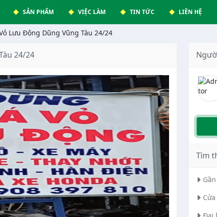
SẢN PHẨM
VIỆC LÀM
TIN TỨC
LIÊN HỆ
 Vỏ Lưu Động Dũng Vũng Tàu 24/24
Tàu 24/24
Ngườ
Tìm t
Gần 
Cửa 
Đại 