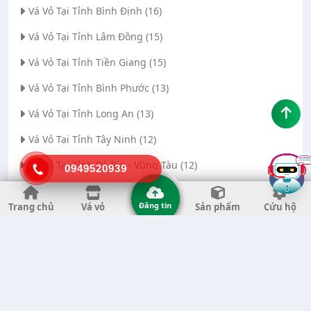
Vá Vỏ Tại Tỉnh Bình Định (16)
Vá Vỏ Tại Tỉnh Lâm Đồng (15)
Vá Vỏ Tại Tỉnh Tiền Giang (15)
Vá Vỏ Tại Tỉnh Bình Phước (13)
Vá Vỏ Tại Tỉnh Long An (13)
Vá Vỏ Tại Tỉnh Tây Ninh (12)
Vá Vỏ Tại Tỉnh Bà Rịa - Vũng Tàu (12)
0949520939
Vá Vỏ Tại Thành phố Đà Nẵng (11)
Đăng tin
Trang chủ
Vá vỏ
Sản phẩm
Cứu hộ
Vá Vỏ Tại Tỉnh Thanh Hóa (11)
Vá Vỏ Tại Tỉnh Quảng Ngãi (8)
Vá Vỏ Tại Tỉnh Gia Lai (7)
Vá Vỏ Tại Tỉnh Quảng Nam (7)