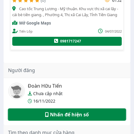
6152
QL 1A, Xã Mỹ Đức Đông, Huyện Cái Bè, Tỉnh
u vực thị xã cai lậy -
Mở Google Maps
 Thị xã Cai Lậy, Tỉnh Tiền Giang
Hồ đoàn thanh phong
0933453295
0901
04/07/2022
7
Người đăng
Đoàn Hữu Tiến
Chưa cập nhật
16/11/2022
Nhấn để hiện số
Tìm theo danh mục cửa hàng