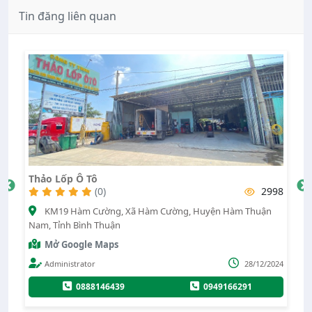
Tin đăng liên quan
Vá Lốp Ô Tô Hào
2998
(0)
Huyện Hàm Thuận
QL 1A, Xã Bình Tân, Huyện Bắc Bình, Tỉnh Bình
Mở Google Maps
Nguyễn anh hào
28/12/2024
0944744405
0965065
0949166291