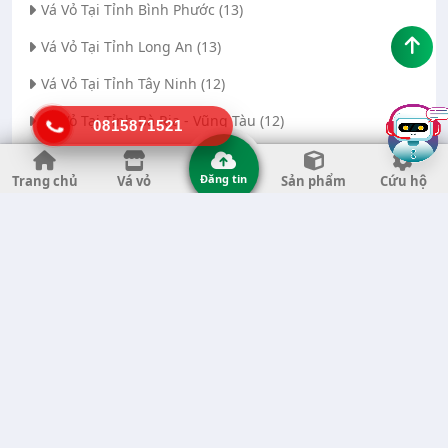
Vá Vỏ Tại Tỉnh Bình Phước (13)
Vá Vỏ Tại Tỉnh Long An (13)
Vá Vỏ Tại Tỉnh Tây Ninh (12)
Vá Vỏ Tại Tỉnh Bà Rịa - Vũng Tàu (12)
0815871521
Vá Vỏ Tại Thành phố Đà Nẵng (11)
Đăng tin
Trang chủ
Vá vỏ
Sản phẩm
Cứu hộ
Vá Vỏ Tại Tỉnh Thanh Hóa (11)
Vá Vỏ Tại Tỉnh Quảng Ngãi (8)
Vá Vỏ Tại Tỉnh Gia Lai (7)
Vá Vỏ Tại Tỉnh Quảng Nam (7)
Vá Vỏ Tại Thành phố Hà Nội (6)
Vá Vỏ Tại Tỉnh Đắk Nông (6)
Vá Vỏ Tại Tỉnh Bến Tre (6)