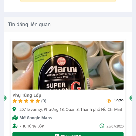
Tin đăng liên quan
Keo Vá Lốp Taitec
1979
(0)
n 3, Thành phố Hồ Chí Minh
đường số 1, Phường 16, Quận Gò Vấp, 
Minh
Mở Google Maps
25/07/2020
Lê Anh Nhật