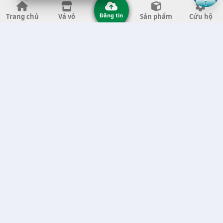
Vá Vỏ Tại Thành phố Đà Nẵng (11)
Đăng tin
Trang chủ
Vá vỏ
Sản phẩm
Cứu hộ
Vá Vỏ Tại Tỉnh Thanh Hóa (11)
Vá Vỏ Tại Tỉnh Quảng Ngãi (8)
Vá Vỏ Tại Tỉnh Gia Lai (7)
Vá Vỏ Tại Tỉnh Quảng Nam (7)
Vá Vỏ Tại Thành phố Hà Nội (6)
Vá Vỏ Tại Tỉnh Đắk Nông (6)
Vá Vỏ Tại Tỉnh Bến Tre (6)
Vá Vỏ Tại Tỉnh Nghệ An (6)
Vá Vỏ Tại Tỉnh Phú Yên (5)
Vá Vỏ Tại Tỉnh Trà Vinh (5)
Vá Vỏ Tại Tỉnh An Giang (5)