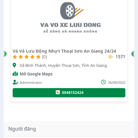
Vá Vỏ Lưu Động Nhựt Thoại Sơn An Giang 24/24
V
69
(0)
1571
,
Xã Bình Thành, Huyện Thoại Sơn, Tỉnh An Giang
Mở Google Maps
Administrator
26/09/2022
022
0948152424
Người đăng