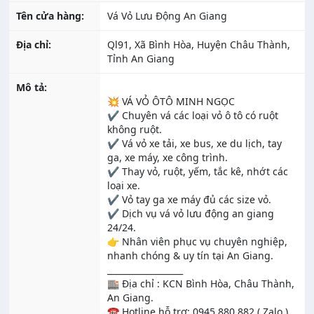
Tên cửa hàng:
Vá Vỏ Lưu Động An Giang
Địa chỉ:
Ql91, Xã Bình Hòa, Huyện Châu Thành,
Tỉnh An Giang
Mô tả:
💥 VÁ VỎ ÔTÔ MINH NGỌC
✔️ Chuyên vá các loại vỏ ô tô có ruột
không ruột.
✔️ Vá vỏ xe tải, xe bus, xe du lịch, tay
ga, xe máy, xe công trình.
✔️ Thay vỏ, ruột, yếm, tắc kê, nhớt các
loại xe️.
✔️ Vỏ tay ga xe máy đủ các size vỏ.
✔️ Dịch vụ vá vỏ lưu động an giang
24/24.
👉 Nhân viên phục vụ chuyên nghiệp,
nhanh chóng & uy tín tại An Giang.
__________________
🏬 Địa chỉ : KCN Bình Hòa, Châu Thành,
An Giang.