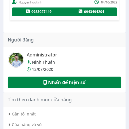
04/10/2022
0984126933
07
0943494204
Người đăng
Administrator
Ninh Thuận
13/07/2020
Nhấn để hiện số
Tìm theo danh mục cửa hàng
Gần tôi nhất
Cửa hàng vá vỏ