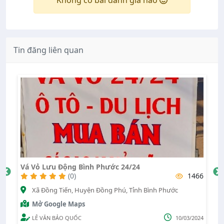
Không có bài đánh giá nào
Tin đăng liên quan
Vá Vỏ Lưu Động Bình Phước 24/24
V
31
(0)
1466
Xã Đồng Tiến, Huyện Đồng Phú, Tỉnh Bình Phước
Tỉ
Mở Google Maps
LÊ VĂN BẢO QUỐC
10/03/2024