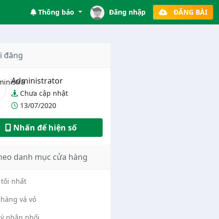
Thông báo
Đăng nhập
ĐĂNG BÀI
i đăng
Administrator
Chưa cập nhật
13/07/2020
Nhấn để hiện số
heo danh mục cửa hàng
tôi nhất
hàng vá vỏ
lý phân phối