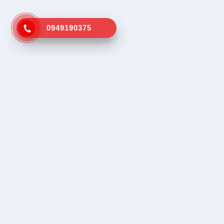
0949190375
Kênh tra cứu vá vỏ lưu động gần
Dịch vụ tr
nhất
Tìm vá vỏ
Tìm cứu hộ
SOS, Hổ trợ