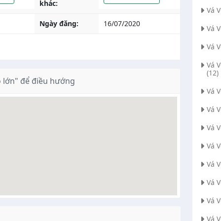
khác:
Vá 
Ngày đăng:
16/07/2020
Vá 
Vá 
Vá 
(12)
 lớn" để điều hướng
Vá 
Vá 
Vá 
Vá V
Vá 
Vá 
Vá 
Vá V