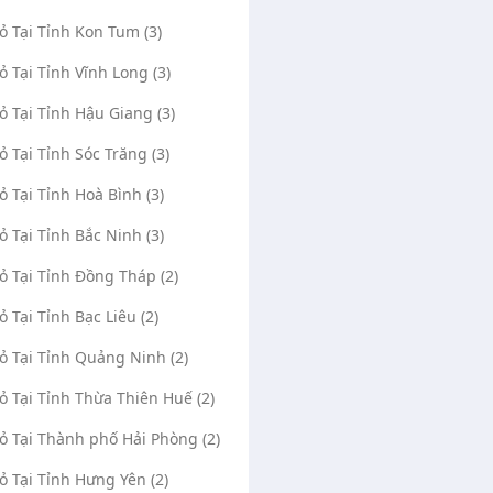
Vỏ Tại Tỉnh Kon Tum (3)
Vỏ Tại Tỉnh Vĩnh Long (3)
Vỏ Tại Tỉnh Hậu Giang (3)
Vỏ Tại Tỉnh Sóc Trăng (3)
 Quỳnh
Vỏ Tại Tỉnh Hoà Bình (3)
Vá Vỏ Lưu Động Bình Thuận - 24/24
(0)
2346
(0)
318
Vỏ Tại Tỉnh Bắc Ninh (3)
A, thôn Dân Bình, Xã Hàm
P11 - P12 Tôn Đức Thắng, P. Phú Thủy,
Hàm Thuận Nam, Tỉnh Bình
TP. Phan Thiết, T. Bình Thuận, Phường Phú
Vỏ Tại Tỉnh Đồng Tháp (2)
Thủy, Thành phố Phan Thiết, Tỉnh Bình
e Maps
Mở Google Maps
Thuận
ỏ Tại Tỉnh Bạc Liêu (2)
ator
23/07/2020
Vá Vỏ Lưu Động Bình
03/01/202
Thuận - 24/24
Vỏ Tại Tỉnh Quảng Ninh (2)
3406
0346074466
0962117199
0342780792
Vỏ Tại Tỉnh Thừa Thiên Huế (2)
Vỏ Tại Thành phố Hải Phòng (2)
Vỏ Tại Tỉnh Hưng Yên (2)