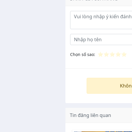
Ý kiến đánh giá
⭐
⭐
⭐
⭐
⭐
Chọn số sao:
Khôn
Tin đăng liên quan