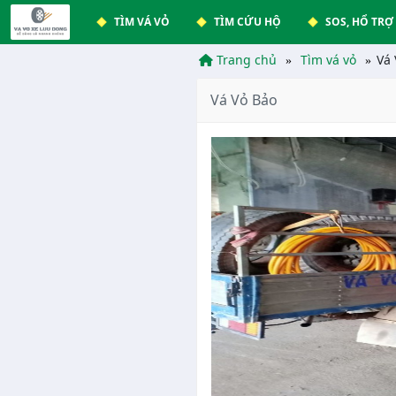
TÌM VÁ VỎ
TÌM CỨU HỘ
SOS, HỔ TRỢ
Trang chủ
Tìm vá vỏ
Vá 
Vá Vỏ Bảo