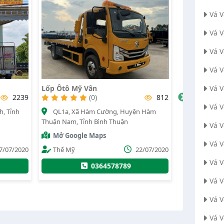
Vá 
Vá 
Vá 
Vá 
Vá Vỏ Lưu Động Gia Long Bình
Vá Vỏ Xuân
Vá 
Thuận 24/24
812
(0)
1840
Vá 
n Hàm
Quốc lộ 1
QL 1A, Xã Hàm Đức, Huyện Hàm
Kiệm, Huyện 
Vá 
Thuận Bắc, Tỉnh Bình Thuận
Thuận
Mở Googl
Vá V
Mở Google Maps
2/07/2020
Administr
Administrator
26/09/2022
Vá 
093750
0944793758
Vá 
Vá 
Vá 