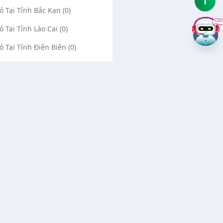
Vỏ Tại Tỉnh Bắc Kạn (0)
ỏ Tại Tỉnh Lào Cai (0)
Vỏ Tại Tỉnh Điện Biên (0)
Vỏ Tại Tỉnh Lai Châu (0)
ỏ Tại Tỉnh Sơn La (0)
Vỏ Tại Tỉnh Thái Bình (0)
Vỏ Tại Tỉnh Ninh Bình (0)
Về chúng tôi
Liên hệ
Quảng cáo Google
Vá vỏ Bình Dương