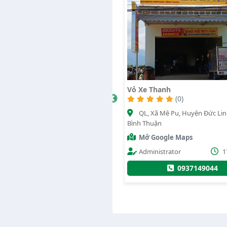
Xe Thanh
Lốp Ôtô Mỹ Vân
(0)
2239
(0)
QL, Xã Mê Pu, Huyện Đức Linh, Tỉnh
QL1a, Xã Hàm Cường, Huyệ
 Thuận
Thuận Nam, Tỉnh Bình Thuận
ở Google Maps
Mở Google Maps
Administrator
17/07/2020
Thế Mỹ
2
0937149044
0364578789