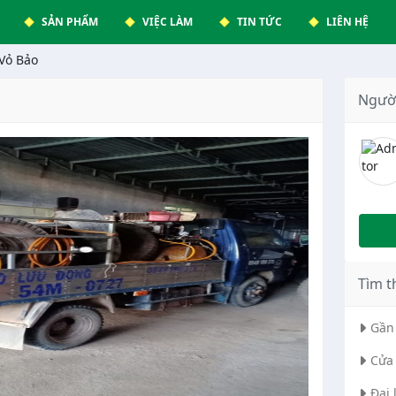
SẢN PHẨM
VIỆC LÀM
TIN TỨC
LIÊN HỆ
Vỏ Bảo
Ngườ
Tìm t
Gần 
Cửa 
Đại 