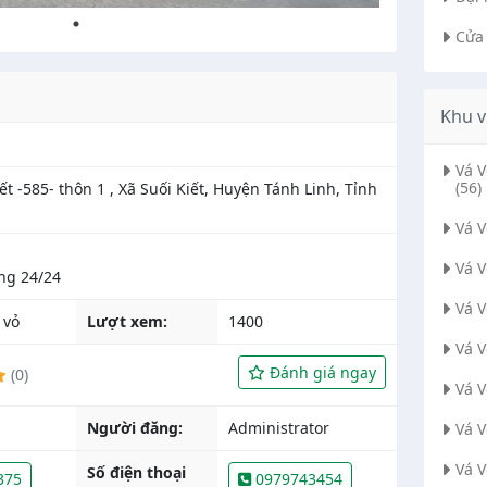
Cửa
Khu v
Vá 
(56)
ết -585- thôn 1 , Xã Suối Kiết, Huyện Tánh Linh, Tỉnh
Vá 
Vá 
Vá 
 vỏ
Lượt xem:
1400
Vá 
Đánh giá ngay
(0)
Vá 
Người đăng:
Administrator
Vá 
Vá 
Số điện thoại
375
0979743454