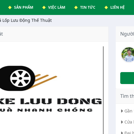
SẢN PHẨM
VIỆC LÀM
TIN TỨC
LIÊN HỆ
á Lốp Lưu Động Thế Thuật
ật
Người
Tìm t
Gần 
Cửa 
Đại 