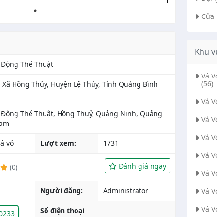
Cửa 
Khu v
 Động Thế Thuật
Vá 
(56)
, Xã Hồng Thủy, Huyện Lệ Thủy, Tỉnh Quảng Bình
Vá V
 Động Thế Thuật, Hồng Thuỷ, Quảng Ninh, Quảng
Vá V
Vá V
́ vỏ
Lượt xem:
1731
Vá V
Đánh giá ngay
(0)
Vá V
Người đăng:
Administrator
Vá V
Vá V
Số điện thoại
0233