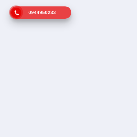
0944950233
Kênh tra cứu vá vỏ lưu động gần
Dịch vụ tr
nhất
Tìm vá vỏ
Tìm cứu hộ
SOS, Hổ trợ