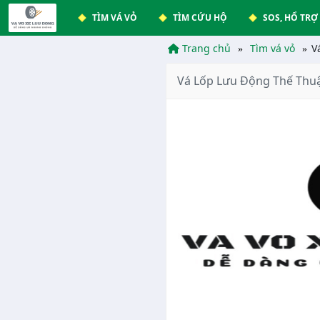
TÌM VÁ VỎ
TÌM CỨU HỘ
SOS, HỔ TRỢ
Trang chủ
Tìm vá vỏ
V
Vá Lốp Lưu Động Thế Thu