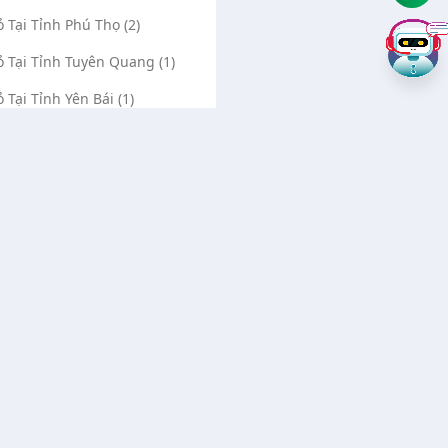
ỏ Tại Tỉnh Phú Thọ (2)
ỏ Tại Tỉnh Tuyên Quang (1)
ỏ Tại Tỉnh Yên Bái (1)
ỏ Tại Tỉnh Thái Nguyên (1)
ỏ Tại Tỉnh Lạng Sơn (1)
ỏ Tại Tỉnh Hải Dương (1)
ỏ Tại Tỉnh Hà Nam (1)
ỏ Tại Tỉnh Nam Định (1)
Về chúng tôi
ỏ Tại Tỉnh Quảng Bình (1)
Liên hệ
ỏ Tại Tỉnh Cà Mau (1)
Quảng cáo Google
ỏ Tại Tỉnh Hà Giang (0)
Vá vỏ Bình Dương
ỏ Tại Tỉnh Cao Bằng (0)