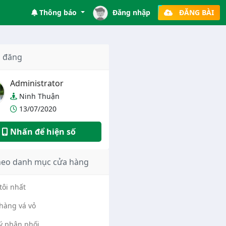
Thông báo
Đăng nhập
ĐĂNG BÀI
 đăng
Administrator
Ninh Thuận
13/07/2020
Nhấn để hiện số
heo danh mục cửa hàng
tôi nhất
hàng vá vỏ
lý phân phối