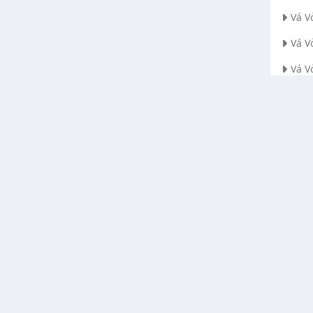
Vá V
Vá V
Vá V
Vá V
Vá V
Vá V
Vá V
Vá V
a cứu
Hướng dẫn , Bài viết
Vá V
Hướng dẫn
Vá V
Quảng Cáo
Vá V
Xe cộ
Vá V