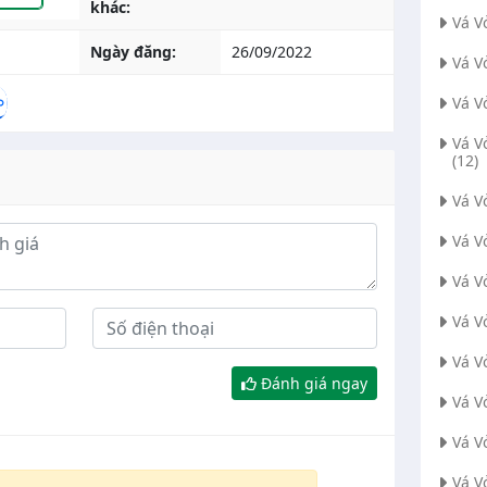
khác:
Vá V
Ngày đăng:
26/09/2022
Vá V
Vá V
Vá V
(12)
Vá 
Vá V
Vá V
Vá V
Vá V
Đánh giá ngay
Vá V
Vá V
Vá V