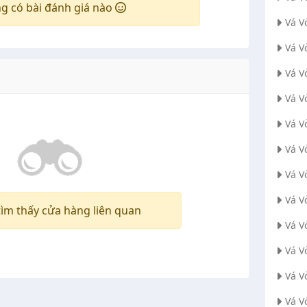
g có bài đánh giá nào
Vá V
Vá V
Vá V
Vá V
Vá V
Vá V
Vá V
Vá V
ìm thấy cửa hàng liên quan
Vá V
Vá V
Vá V
Vá V