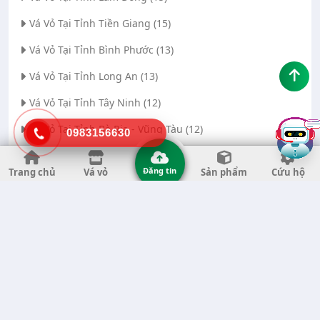
Vá Vỏ Tại Tỉnh Tiền Giang (15)
Vá Vỏ Tại Tỉnh Bình Phước (13)
Vá Vỏ Tại Tỉnh Long An (13)
Vá Vỏ Tại Tỉnh Tây Ninh (12)
Vá Vỏ Tại Tỉnh Bà Rịa - Vũng Tàu (12)
0983156630
Vá Vỏ Tại Thành phố Đà Nẵng (11)
Đăng tin
Trang chủ
Vá vỏ
Sản phẩm
Cứu hộ
Vá Vỏ Tại Tỉnh Thanh Hóa (11)
Vá Vỏ Tại Tỉnh Quảng Ngãi (8)
Vá Vỏ Tại Tỉnh Gia Lai (7)
Vá Vỏ Tại Tỉnh Quảng Nam (7)
Vá Vỏ Tại Thành phố Hà Nội (6)
Vá Vỏ Tại Tỉnh Đắk Nông (6)