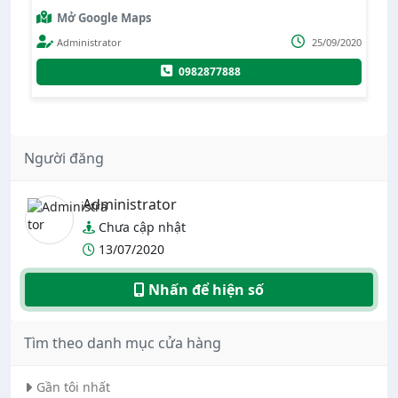
Mở Google Maps
020
Administrator
25/09/2020
0982877888
Người đăng
Administrator
Chưa cập nhật
13/07/2020
Nhấn để hiện số
Tìm theo danh mục cửa hàng
Gần tôi nhất