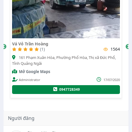
Vá Vỏ Lưu Động Mộ Đức Qu
1564
(0)
a, Phường Phổ Hòa, Thị xã Đức Phổ,
Xã Đức Minh, Huyện Mộ Đức
Mở Google Maps
Administrator
17/07/2020
0935
0947728349
Người đăng