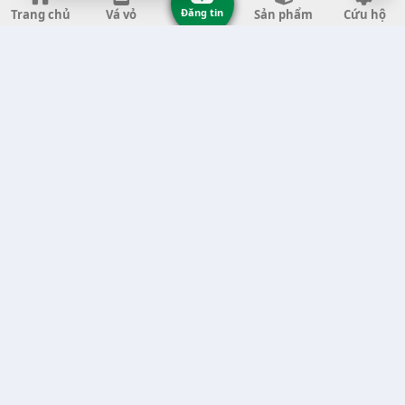
Đăng tin
Trang chủ
Vá vỏ
Sản phẩm
Cứu hộ
Vá Vỏ Tại Tỉnh Thanh Hóa (11)
Vá Vỏ Tại Tỉnh Quảng Ngãi (8)
Vá Vỏ Tại Tỉnh Gia Lai (7)
Vá Vỏ Tại Tỉnh Quảng Nam (7)
Vá Vỏ Tại Thành phố Hà Nội (6)
Vá Vỏ Tại Tỉnh Đắk Nông (6)
Vá Vỏ Tại Tỉnh Bến Tre (6)
Vá Vỏ Tại Tỉnh Nghệ An (6)
Vá Vỏ Tại Tỉnh Phú Yên (5)
Vá Vỏ Tại Tỉnh Trà Vinh (5)
Vá Vỏ Tại Tỉnh An Giang (5)
Vá Vỏ Tại Thành phố Cần Thơ (5)