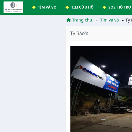
TÌM VÁ VỎ
TÌM CỨU HỘ
SOS, HỔ TRỢ
Trang chủ
Tìm vá vỏ
Ty 
Ty Bảo's