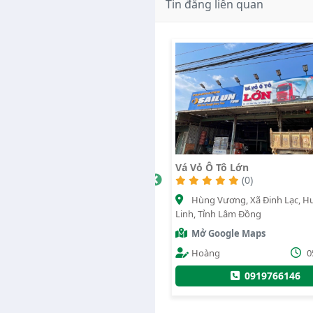
Tin đăng liên quan
Vá Vỏ Ô Tô Lớn
(0)
1373
(0)
29
̣ 20, Xã Đinh Lạc, Huyện Di Linh,
Hùng Vương, Xã Đinh Lạc, Huyện Di
ồng
Linh, Tỉnh Lâm Đồng
gle Maps
Mở Google Maps
79
23/07/2020
Hoàng
05/09/2
965252
0979358845
0919766146