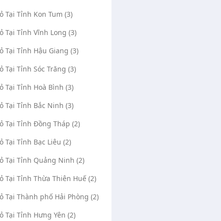
Vỏ Tại Tỉnh Kon Tum (3)
Vỏ Tại Tỉnh Vĩnh Long (3)
Vỏ Tại Tỉnh Hậu Giang (3)
Vỏ Tại Tỉnh Sóc Trăng (3)
Vỏ Tại Tỉnh Hoà Bình (3)
Vỏ Tại Tỉnh Bắc Ninh (3)
Phú Cường Chi
Vá Vỏ Lưu Động Ninh Loan
Vo
Vỏ Tại Tỉnh Đồng Tháp (2)
(0)
2404
4433
Đèo Bắc Bình, Xã Ninh Loan, Huyện
ỏ Tại Tỉnh Bạc Liêu (2)
ĩnh , Phường 2,
Đức Trọng, Tỉnh Lâm Đồng
Tỉ
ỉnh Lâm Đồng
Vỏ Tại Tỉnh Quảng Ninh (2)
Mở Google Maps
s
Vỏ Tại Tỉnh Thừa Thiên Huế (2)
Administrator
25/07/2020
18/07/2020
0866826233
0912277350
Vỏ Tại Thành phố Hải Phòng (2)
02633585959
Vỏ Tại Tỉnh Hưng Yên (2)