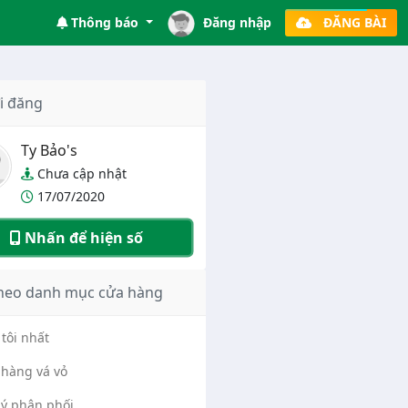
Thông báo
Đăng nhập
ĐĂNG BÀI
i đăng
Ty Bảo's
Chưa cập nhật
17/07/2020
Nhấn để hiện số
heo danh mục cửa hàng
tôi nhất
hàng vá vỏ
lý phân phối