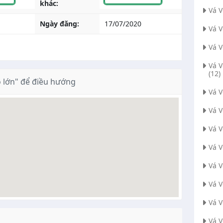
khác:
Vá 
Ngày đăng:
17/07/2020
Vá 
Vá 
Vá 
(12)
 lớn" để điều hướng
Vá 
Vá 
Vá 
Vá V
Vá 
Vá 
Vá 
Vá V