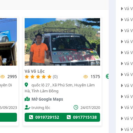
Vá 
Vá 
Vá 
Vá 
Vá 
Vá 
Vá Vỏ Lộc
Cửa Hàng Vỏ Lốp 
Vá 
Nhánh 2
95
(0)
1575
(4)
quốc lộ 27 , Xã Phú Sơn, Huyện Lâm
Vá V
04 Xô Viết Nghệ T
Hà, Tỉnh Lâm Đồng
Thành phố Đà Lạt, T
Vá 
Mở Google Maps
Mở Google Map
Vá 
023
trương lộc
24/07/2020
Doãn Hải Nam
0919729152
0917715138
Vá 
0917528152
Vá 