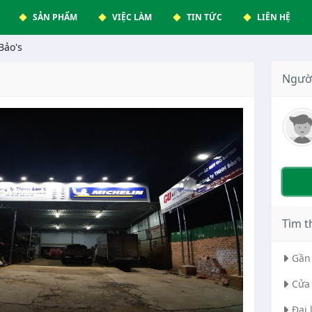
SẢN PHẨM
VIỆC LÀM
TIN TỨC
LIÊN HỆ
Bảo's
Ngườ
Tìm t
Gần 
Cửa 
Đại 