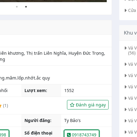
Cửa
Khu v
Vá 
(56)
liên khương, Thị trấn Liên Nghĩa, Huyện Đức Trọng,
ồng
Vá 
Vá 
Vá 
phối
Lượt xem:
1552
Vá 
Đánh giá ngay
(1)
Vá 
Người đăng:
Ty Bảo's
Vá 
Vá 
Số điện thoại
898
0918743749