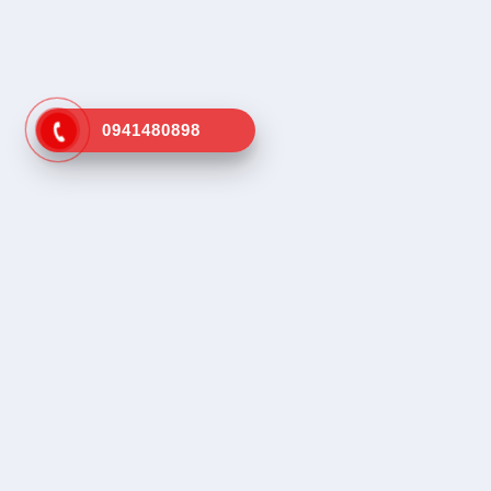
0941480898
Kênh tra cứu vá vỏ lưu động gần
Dịch vụ tr
nhất
Tìm vá vỏ