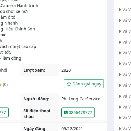
Camera Hành trình
Vá 
đồ chơi xe hơi
âm ô tô
Vá 
ng Nhanh
g Hiệu Chỉnh Sơn
Vá V
mic
nh
Vá 
cách nhiệt cao cấp
c tốt.
Vá 
Vá 
phối
Lượt xem:
2820
Vá 
Đánh giá ngay
(0)
Vá 
Vá 
Người đăng:
Phi Long CarService
Vá 
Số điện thoại
777
0866478777
khác:
Vá 
Ngày đăng:
09/12/2021
Vá 