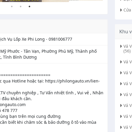
Cửa
Khu v
ịch Vụ Lốp Xe Phi Long - 0981006777
Vá 
(56)
Mỹ Phước - Tân Vạn, Phường Phú Mỹ, Thành phố
, Tỉnh Bình Dương
Vá 
Vá 
======================
c qua Hotline hoặc tại: https://philongauto.vn/lien-
Vá 
TV chuyên nghiệp , Tư Vấn nhiệt tình , Vui vẻ , Nhận
Vá 
i đâu khách cần.
iongauto.com
Vá 
6 478 777
ùng bạn trên mọi cung đường
Vá 
cần biết khi chăm sóc & bảo dưỡng ô tô vào mùa
Vá 