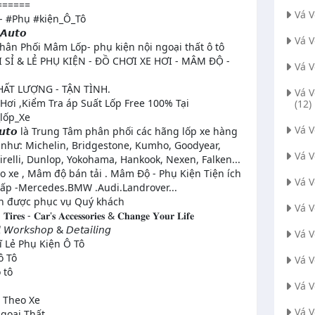
======
Vá 
 #Phụ #kiện_Ô_Tô
𝘼𝙪𝙩𝙤
Vá 
hân Phối Mâm Lốp- phụ kiện nội ngoại thất ô tô
 SỈ & LẺ PHỤ KIỆN - ĐỒ CHƠI XE HƠI - MÂM ĐỘ -
Vá 
CHẤT LƯỢNG - TẬN TÌNH.
Vá 
Hơi ,Kiểm Tra áp Suất Lốp Free 100% Tại
(12)
_lốp_Xe
Vá 
𝙜 𝘼𝙪𝙩𝙤 là Trung Tâm phân phối các hãng lốp xe hàng
 như: Michelin, Bridgestone, Kumho, Goodyear,
Vá 
Pirelli, Dunlop, Yokohama, Hankook, Nexen, Falken...
 xe , Mâm độ bán tải . Mâm Độ - Phụ Kiện Tiện ích
Vá 
Cấp -Mercedes.BMW .Audi.Landrover...
h được phục vụ Quý khách
Vá V
𝐫𝐞𝐬 - 𝐂𝐚𝐫'𝐬 𝐀𝐜𝐜𝐞𝐬𝐬𝐨𝐫𝐢𝐞𝐬 & 𝐂𝐡𝐚𝐧𝐠𝐞 𝐘𝐨𝐮𝐫 𝐋𝐢𝐟𝐞
𝘭 𝘞𝘰𝘳𝘬𝘴𝘩𝘰𝘱 & 𝘋𝘦𝘵𝘢𝘪𝘭𝘪𝘯𝘨
Vá 
 Lẻ Phụ Kiện Ô Tô
ô Tô
Vá 
 tô
Vá 
 Theo Xe
Vá V
goại Thất