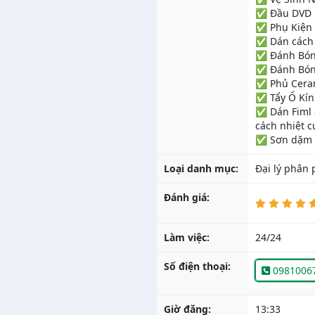
✅ Đầu DVD .
✅ Phụ Kiện 
✅ Dán cách 
✅ Đánh Bó
✅ Đánh Bón
✅ Phủ Cera
✅ Tẩy Ố Kí
✅ Dán Fiml 
cách nhiệt cự
Loại danh mục:
Đại lý phân 
Đánh giá:
Làm việc:
24/24
Số điện thoại:
0981006
Giờ đăng:
13:33