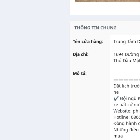
THÔNG TIN CHUNG
Tên cửa hàng:
Trung Tâm D
Địa chỉ:
1694 Đường 
Thủ Dầu Một
Mô tả:
==========
Đặt lịch trướ
he
✔️ Đội ngũ K
xe bất cứ nơ
Website: ph
Hotline: 086
Đồng hành c
Những điều 
mưa