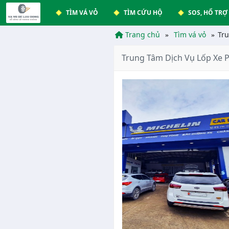
TÌM VÁ VỎ
TÌM CỨU HỘ
SOS, HỔ TRỢ
Trang chủ
Tìm vá vỏ
Tru
Trung Tâm Dịch Vụ Lốp Xe P