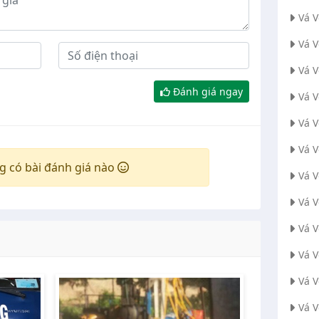
Vá 
Vá 
Vá V
Đánh giá ngay
Vá 
Vá 
Vá 
g có bài đánh giá nào
Vá 
Vá 
Vá 
Vá 
Vá 
Vá 