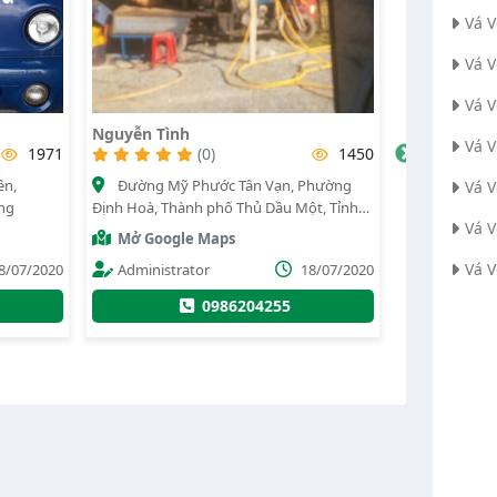
Vá 
Vá V
Vá 
Vá Vỏ Lưu Động Hội Nghĩa - Bắc Tân
Vá Vỏ Lưu 
Vá 
Uyên - 24/24
1450
(0)
3432
Phường
Điện Biên
Vá V
VSIP3, Phường Hội Nghĩa, Thị xã Tân
t, Tỉnh
Thành phố Th
Uyên, Tỉnh Bình Dương
Vá 
Mở Googl
Mở Google Maps
Vá 
8/07/2020
Lê khắc n
Administrator
15/07/2024
096285
0972332803
0972332803