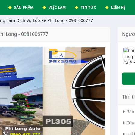
SẢN PHẨM
VIỆC LÀM
TIN TỨC
LIÊN HỆ
ng Tâm Dịch Vụ Lốp Xe Phi Long - 0981006777
hi Long - 0981006777
Ngườ
Tìm t
Gần 
Cửa 
Đại 