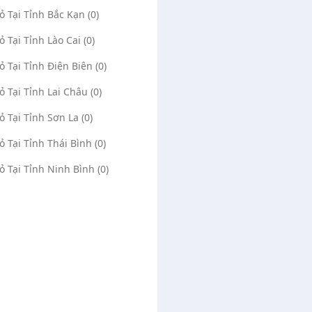
Vỏ Tại Tỉnh Bắc Kạn (0)
ỏ Tại Tỉnh Lào Cai (0)
Vỏ Tại Tỉnh Điện Biên (0)
Động Khắc Nhật
Vá Vỏ Lưu Động - Kích Bình Hội
Vỏ Tại Tỉnh Lai Châu (0)
Nghĩa Bình Dương
(0)
1737
(0)
277
 Phủ , Phường Phú Tân,
ỏ Tại Tỉnh Sơn La (0)
5R3V+QP Tân Uyên, Bình Dương, Việt
ủ Dầu Một, Tỉnh Bình Dương
Nam, Phường Hội Nghĩa, Thị xã Tân Uyên,
Vỏ Tại Tỉnh Thái Bình (0)
e Maps
Tỉnh Bình Dương
Mở Google Maps
Vỏ Tại Tỉnh Ninh Bình (0)
hật
23/07/2020
Administrator
15/08/202
1766
0846739123
0348539913