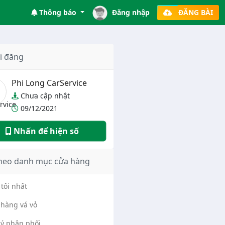
Thông báo
Đăng nhập
ĐĂNG BÀI
i đăng
Phi Long CarService
Chưa cập nhật
09/12/2021
Nhấn để hiện số
heo danh mục cửa hàng
tôi nhất
hàng vá vỏ
lý phân phối