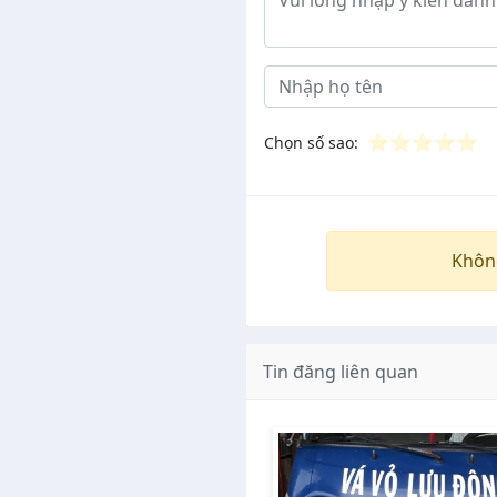
⭐
⭐
⭐
⭐
⭐
Chọn số sao:
Khôn
Tin đăng liên quan