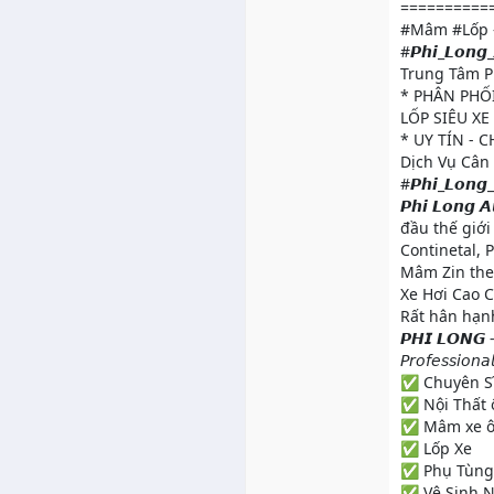
==========
#Mâm #Lốp -
#𝙋𝙝𝙞_𝙇𝙤𝙣𝙜_
Trung Tâm P
* PHÂN PHỐI
LỐP SIÊU XE
* UY TÍN - 
Dịch Vụ Cân 
#𝙋𝙝𝙞_𝙇𝙤𝙣
𝙋𝙝𝙞 𝙇𝙤𝙣
đầu thế giới
Continetal, 
Mâm Zin theo
Xe Hơi Cao 
Rất hân hạn
𝙋𝙃𝙄 𝙇𝙊𝙉𝙂 - 𝐓𝐢
𝘗𝘳𝘰𝘧𝘦𝘴𝘴𝘪𝘰𝘯
✅ Chuyên Sĩ
✅ Nội Thất 
✅ Mâm xe ô
✅ Lốp Xe
✅ Phụ Tùng
✅ Vệ Sinh N