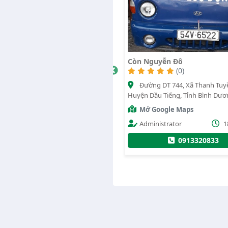
 Nguyễn Đô
Nguyễn Tình
(0)
1971
(0)
Đường DT 744, Xã Thanh Tuyền,
Đường Mỹ Phước Tân Vạn, 
n Dầu Tiếng, Tỉnh Bình Dương
Định Hoà, Thành phố Thủ Dầu Mộ
Bình Dương
ở Google Maps
Mở Google Maps
Administrator
18/07/2020
Administrator
1
0913320833
0986204255