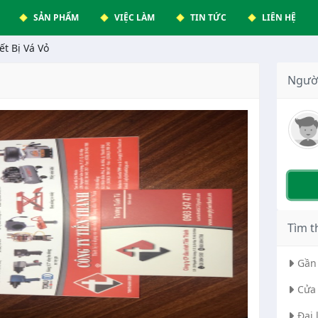
SẢN PHẨM
VIỆC LÀM
TIN TỨC
LIÊN HỆ
ết Bị Vá Vỏ
Ngườ
Tìm t
Gần 
Cửa 
Đại 