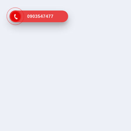
0903547477
Kênh tra cứu vá vỏ lưu động gần
Dịch vụ tr
nhất
Tìm vá vỏ
Tìm cứu hộ
SOS, Hổ trợ