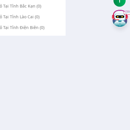
Vỏ Tại Tỉnh Bắc Kạn (0)
ỏ Tại Tỉnh Lào Cai (0)
Vỏ Tại Tỉnh Điện Biên (0)
Vỏ Tại Tỉnh Lai Châu (0)
ỏ Tại Tỉnh Sơn La (0)
Vỏ Tại Tỉnh Thái Bình (0)
Vỏ Tại Tỉnh Ninh Bình (0)
Về chúng tôi
Liên hệ
Quảng cáo Google
Vá vỏ Bình Dương