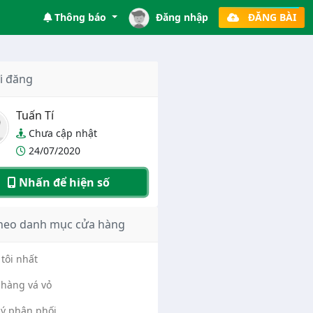
Thông báo
Đăng nhập
ĐĂNG BÀI
i đăng
Tuấn Tí
Chưa cập nhật
24/07/2020
Nhấn để hiện số
heo danh mục cửa hàng
tôi nhất
hàng vá vỏ
lý phân phối