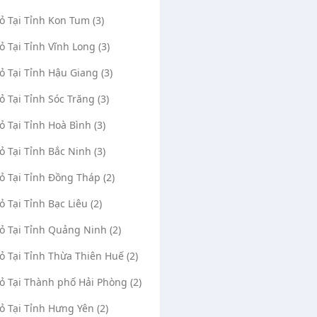
Vỏ Tại Tỉnh Kon Tum (3)
Vỏ Tại Tỉnh Vĩnh Long (3)
Vỏ Tại Tỉnh Hậu Giang (3)
Vỏ Tại Tỉnh Sóc Trăng (3)
Vỏ Tại Tỉnh Hoà Bình (3)
Mâm Lốp Ô Tô Thanh Long
Quốc Vá Vỏ Lưu Độn
(0)
1836
(0)
Vỏ Tại Tỉnh Bắc Ninh (3)
Phạm hữu lầu , Xã Phước Kiển, Huyện
Trần Đại Nghĩa, Xã T
Nhà Bè, Thành phố Hồ Chí Minh
Bình Chánh, Thành phố 
Vỏ Tại Tỉnh Đồng Tháp (2)
Mở Google Maps
Mở Google Maps
ỏ Tại Tỉnh Bạc Liêu (2)
Nguyễn thanh long
20/07/2020
Quốc vá vỏ lưu động
Vỏ Tại Tỉnh Quảng Ninh (2)
0909379740
0984624273
093355
Vỏ Tại Tỉnh Thừa Thiên Huế (2)
Vỏ Tại Thành phố Hải Phòng (2)
Vỏ Tại Tỉnh Hưng Yên (2)