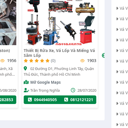
Vá 
Vá 
Vá 
Vá 
Xe, Vá Lốp Và Miếng Vá
Vỏ Ruột Xe Phúc Lộc Thọ
Vá 
(0)
1915
(0)
1903
Vá 
62/1 quốc lộ 1A, Phường Tân Thới
1, Phường Linh Tây, Quận
Hiệp, Quận 12, Thành phố Hồ Chí Minh
Vá 
 phố Hồ Chí Minh
Mở Google Maps
Vá V
 Maps
Administrator
20/07/2020
Nghĩa
28/07/2020
Vá 
0909760907
505
0812121221
Vá 
Vá 
Vá 