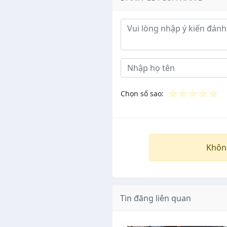
Ý kiến đánh giá
⭐
⭐
⭐
⭐
⭐
Chọn số sao:
Khôn
Tin đăng liên quan