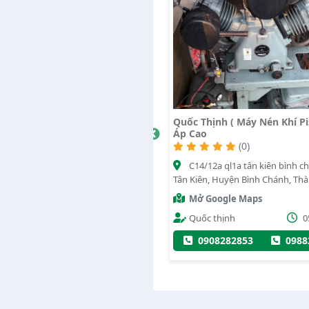
Quốc Thịnh ( Máy Nén Khí Piston)
Thiết Bị Rửa 
Áp Cao
Săm Lốp
2322
(0)
1956
uyện
C14/12a ql1a tân kiên bình chánh, Xã
02 Đường D
nh
Tân Kiên, Huyện Bình Chánh, Thành phố
Thủ Đức, Thành
Hồ Chí Minh
Mở Google Maps
Mở Google
/12/2022
Quốc thịnh
05/08/2020
Trần Trọng 
0908282853
0988282853
0944940