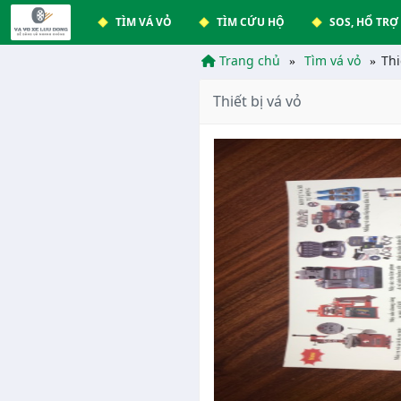
TÌM VÁ VỎ
TÌM CỨU HỘ
SOS, HỔ TRỢ
Trang chủ
Tìm vá vỏ
Thi
Thiết bị vá vỏ