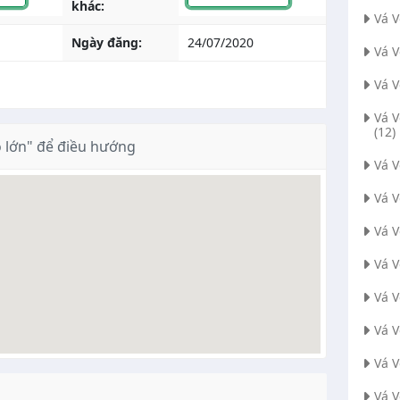
khác:
Vá 
Ngày đăng:
24/07/2020
Vá 
Vá 
Vá 
(12)
 lớn" để điều hướng
Vá 
Vá 
Vá 
Vá V
Vá 
Vá 
Vá 
Vá V