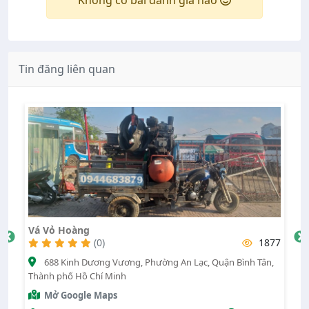
Không có bài đánh giá nào
Tin đăng liên quan
Vá Vỏ Hoàng
C
62
(0)
1877
nh
688 Kinh Dương Vương, Phường An Lạc, Quận Bình Tân,
Thành phố Hồ Chí Minh
Ch
Mở Google Maps