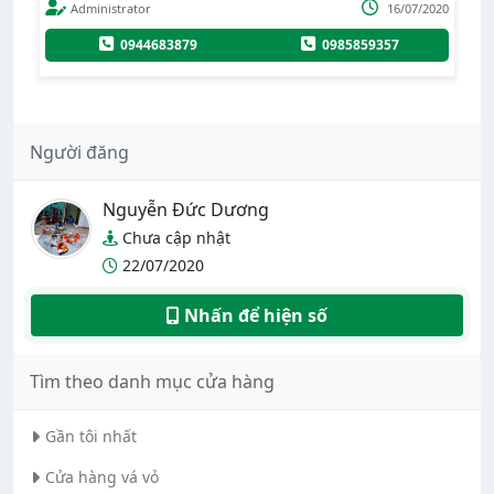
020
Administrator
16/07/2020
0944683879
0985859357
Người đăng
Nguyễn Đức Dương
Chưa cập nhật
22/07/2020
Nhấn để hiện số
Tìm theo danh mục cửa hàng
Gần tôi nhất
Cửa hàng vá vỏ