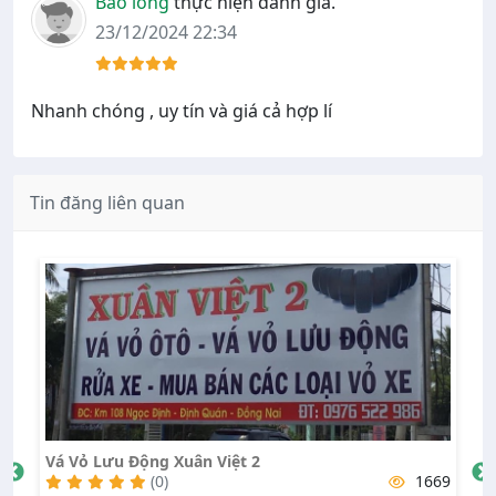
Bảo long
thực hiện đánh giá.
23/12/2024 22:34
Nhanh chóng , uy tín và giá cả hợp lí
Tin đăng liên quan
Vá Vỏ Văn Hiệp
1669
(0)
1758