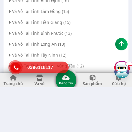
Vá Vỏ Tại Tỉnh Bình Định (16)
Vá Vỏ Tại Tỉnh Lâm Đồng (15)
Vá Vỏ Tại Tỉnh Tiền Giang (15)
Vá Vỏ Tại Tỉnh Bình Phước (13)
Vá Vỏ Tại Tỉnh Long An (13)
Vá Vỏ Tại Tỉnh Tây Ninh (12)
Vá Vỏ Tại Tỉnh Bà Rịa - Vũng Tàu (12)
0396118117
Vá Vỏ Tại Thành phố Đà Nẵng (11)
Đăng tin
Trang chủ
Vá vỏ
Sản phẩm
Cứu hộ
Vá Vỏ Tại Tỉnh Thanh Hóa (11)
Vá Vỏ Tại Tỉnh Quảng Ngãi (8)
Vá Vỏ Tại Tỉnh Gia Lai (7)
Vá Vỏ Tại Tỉnh Quảng Nam (7)
Vá Vỏ Tại Thành phố Hà Nội (6)