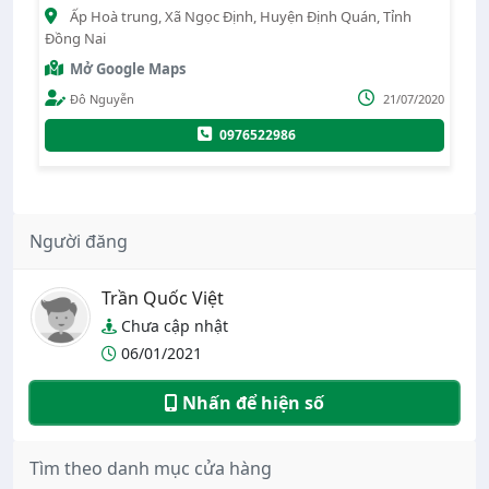
h
769 , Xã Bình An, Huyện Long Thành, Tỉnh Đồng Nai
Mở Google Maps
Administrator
17/07/2020
7/2020
0972146718
Người đăng
Trần Quốc Việt
Chưa cập nhật
06/01/2021
Nhấn để hiện số
Tìm theo danh mục cửa hàng