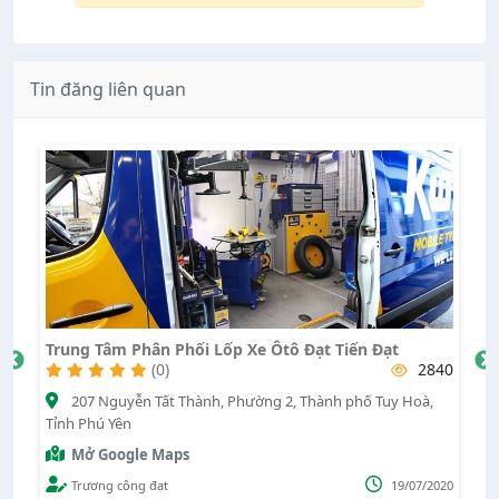
Tin đăng liên quan
Trung Tâm Phân Phối Lốp Xe Ôtô Đạt Tiến Đạt
H
36
(0)
2840
,
207 Nguyễn Tất Thành, Phường 2, Thành phố Tuy Hoà,
Tỉnh Phú Yên
Mở Google Maps
025
Trương công đạt
19/07/2020