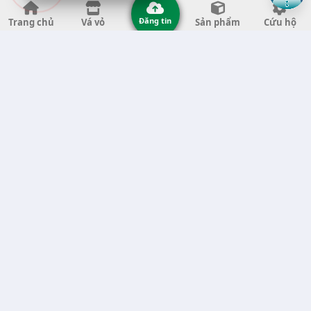
Vá Vỏ Tại Thành phố Đà Nẵng (11)
Đăng tin
Trang chủ
Vá vỏ
Sản phẩm
Cứu hộ
Vá Vỏ Tại Tỉnh Thanh Hóa (11)
Vá Vỏ Tại Tỉnh Quảng Ngãi (8)
Vá Vỏ Tại Tỉnh Gia Lai (7)
Vá Vỏ Tại Tỉnh Quảng Nam (7)
Vá Vỏ Tại Thành phố Hà Nội (6)
Vá Vỏ Tại Tỉnh Đắk Nông (6)
Vá Vỏ Tại Tỉnh Bến Tre (6)
Vá Vỏ Tại Tỉnh Nghệ An (6)
Vá Vỏ Tại Tỉnh Phú Yên (5)
Vá Vỏ Tại Tỉnh Trà Vinh (5)
Vá Vỏ Tại Tỉnh An Giang (5)