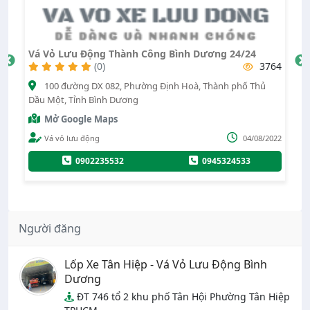
Vá Vỏ Lưu Động Thành Công Bình Dương 24/24
Vá
53
(0)
3764
100 đường DX 082, Phường Định Hoà, Thành phố Thủ
Dầu Một, Tỉnh Bình Dương
Ng
Mở Google Maps
022
Vá vỏ lưu động
04/08/2022
0902235532
0945324533
Người đăng
Lốp Xe Tân Hiệp - Vá Vỏ Lưu Động Bình
Dương
ĐT 746 tổ 2 khu phố Tân Hội Phường Tân Hiệp