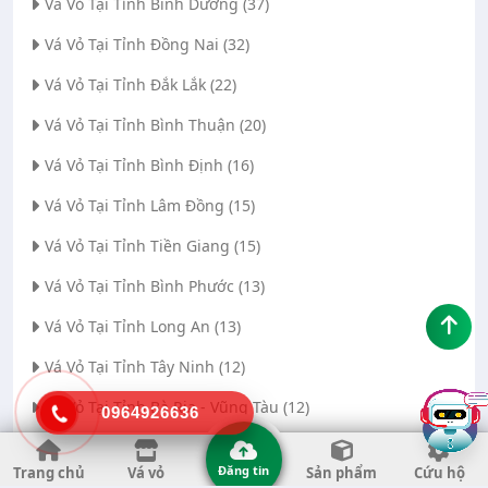
Vá Vỏ Tại Tỉnh Bình Dương (37)
Vá Vỏ Tại Tỉnh Đồng Nai (32)
Vá Vỏ Tại Tỉnh Đắk Lắk (22)
Vá Vỏ Tại Tỉnh Bình Thuận (20)
Vá Vỏ Tại Tỉnh Bình Định (16)
Vá Vỏ Tại Tỉnh Lâm Đồng (15)
Vá Vỏ Tại Tỉnh Tiền Giang (15)
Vá Vỏ Tại Tỉnh Bình Phước (13)
Vá Vỏ Tại Tỉnh Long An (13)
Vá Vỏ Tại Tỉnh Tây Ninh (12)
Vá Vỏ Tại Tỉnh Bà Rịa - Vũng Tàu (12)
0964926636
Vá Vỏ Tại Thành phố Đà Nẵng (11)
Đăng tin
Trang chủ
Vá vỏ
Sản phẩm
Cứu hộ
Vá Vỏ Tại Tỉnh Thanh Hóa (11)