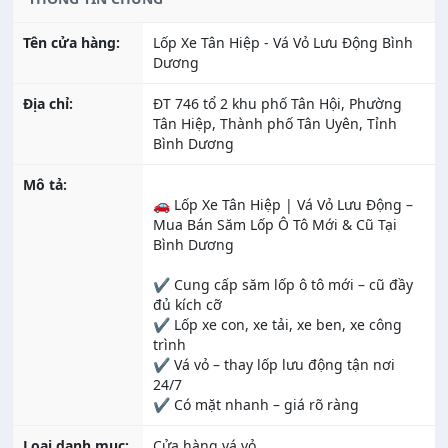
Tên cửa hàng:
Lốp Xe Tân Hiệp - Vá Vỏ Lưu Động Bình
Dương
Địa chỉ:
ĐT 746 tổ 2 khu phố Tân Hội, Phường
Tân Hiệp, Thành phố Tân Uyên, Tỉnh
Bình Dương
Mô tả:
🚗 Lốp Xe Tân Hiệp | Vá Vỏ Lưu Động –
Mua Bán Săm Lốp Ô Tô Mới & Cũ Tại
Bình Dương
✔️ Cung cấp săm lốp ô tô mới – cũ đầy
đủ kích cỡ
✔️ Lốp xe con, xe tải, xe ben, xe công
trình
✔️ Vá vỏ – thay lốp lưu động tận nơi
24/7
Loại danh mục:
Cửa hàng vá vỏ