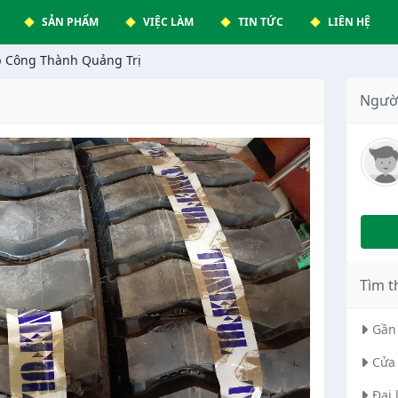
SẢN PHẨM
VIỆC LÀM
TIN TỨC
LIÊN HỆ
p Công Thành Quảng Trị
Ngườ
Tìm t
Gần 
Cửa 
Đại 