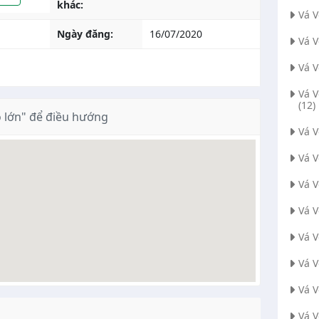
khác:
Vá 
Ngày đăng:
16/07/2020
Vá 
Vá 
Vá 
(12)
 lớn" để điều hướng
Vá 
Vá 
Vá 
Vá V
Vá 
Vá 
Vá 
Vá V