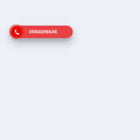
0984698648
Kênh tra cứu vá vỏ lưu động gần
Dịch vụ tr
nhất
Tìm vá vỏ
Tìm cứu hộ