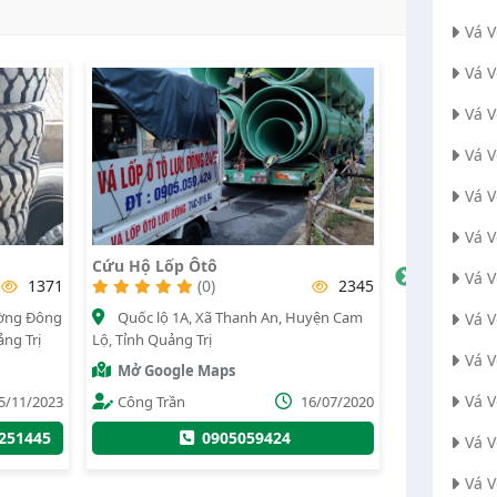
Vá 
Vá 
Vá 
Vá 
Vá 
Vá 
Cứu Hộ Lốp Ôtô
Minh Châu
Vá 
1371
(0)
2345
Quốc lộ 1A, Xã Thanh An, Huyện Cam
Cao tốc ca
Vá V
ng Trị
Lộ, Tỉnh Quảng Trị
Huyện Cam Lộ,
Vá 
Mở Google Maps
Mở Googl
Vá 
5/11/2023
Công Trần
16/07/2020
Trần văn 
251445
0905059424
097924
Vá 
Vá 