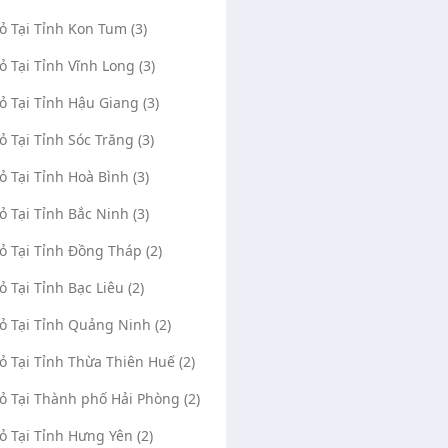
Vỏ Tại Tỉnh Kon Tum (3)
Vỏ Tại Tỉnh Vĩnh Long (3)
Vỏ Tại Tỉnh Hậu Giang (3)
Vỏ Tại Tỉnh Sóc Trăng (3)
Vỏ Tại Tỉnh Hoà Bình (3)
Vỏ Tại Tỉnh Bắc Ninh (3)
Đăng Khanh
Vỏ Tại Tỉnh Đồng Tháp (2)
(0)
1574
(0)
137
m lộ la sơn , Thị trấn Cam Lộ,
437 lê duẩn 356 lê duẩn, Phường Đông
ỏ Tại Tỉnh Bạc Liêu (2)
 Tỉnh Quảng Trị
Lễ, Thành phố Đông Hà, Tỉnh Quảng Trị
Vỏ Tại Tỉnh Quảng Ninh (2)
e Maps
Mở Google Maps
Vỏ Tại Tỉnh Thừa Thiên Huế (2)
Hiếu
25/10/2023
dodangloi
15/11/202
6352
0947055125
0931125456
0982251445
Vỏ Tại Thành phố Hải Phòng (2)
Vỏ Tại Tỉnh Hưng Yên (2)