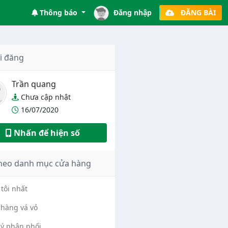
Thông báo
Đăng nhập
ĐĂNG BÀI
i đăng
Trần quang
Chưa cập nhật
16/07/2020
Nhấn để hiện số
heo danh mục cửa hàng
tôi nhất
hàng vá vỏ
lý phân phối