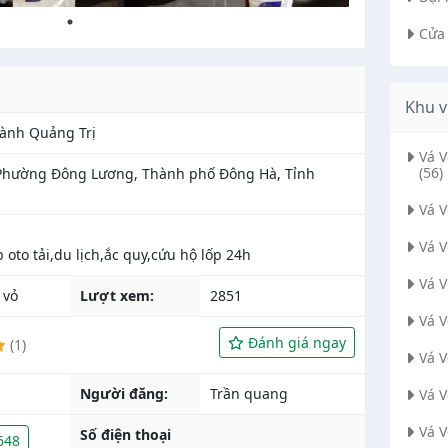
Cửa
Khu v
ành Quảng Trị
Vá 
(56)
 Phường Đông Lương, Thành phố Đông Hà, Tỉnh
Vá 
Vá 
Vá 
 vỏ
Lượt xem:
2851
Vá 
Đánh giá ngay
(1)
Vá 
Người đăng:
Trần quang
Vá 
Vá 
Số điện thoại
648