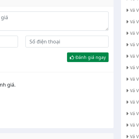
Vá 
Vá 
Vá V
Vá 
Vá 
Đánh giá ngay
Vá 
Vá 
nh giá.
Vá 
Vá 
Vá 
Vá 
Vá 