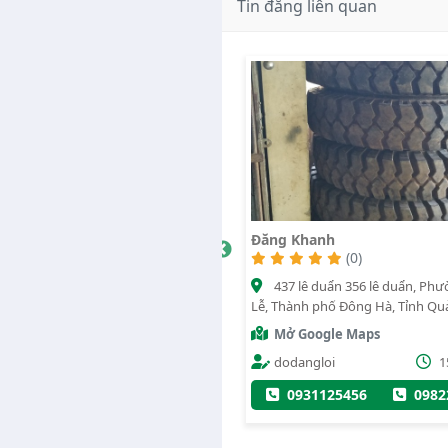
Tin đăng liên quan
h Châu
Đăng Khanh
(0)
1574
(0)
ao tốc cam lộ la sơn , Thị trấn Cam Lộ,
437 lê duẩn 356 lê duẩn, Phường Đông
n Cam Lộ, Tỉnh Quảng Trị
Lễ, Thành phố Đông Hà, Tỉnh Quả
ở Google Maps
Mở Google Maps
Trần văn Hiếu
25/10/2023
dodangloi
1
0979246352
0947055125
0931125456
0982