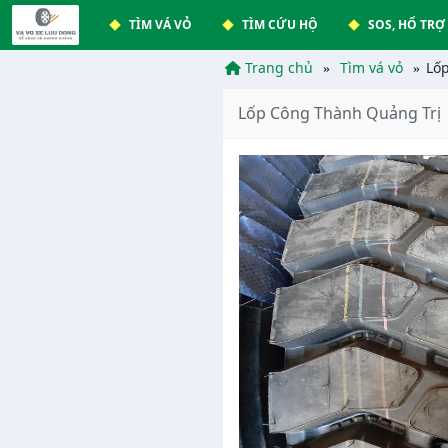
TÌM VÁ VỎ
TÌM CỨU HỘ
SOS, HỔ TRỢ
Trang chủ
Tìm vá vỏ
Lố
Lốp Công Thành Quảng Trị