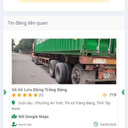
Tin đăng liên quan
Vá Vỏ Lưu Động Trảng Bàng
T
73
(0)
719
nh
Suối sâu , Phường An Tịnh, Thị xã Trảng Bàng, Tỉnh Tây
Ninh
Mở Google Maps
022
minh tan
04/09/2024