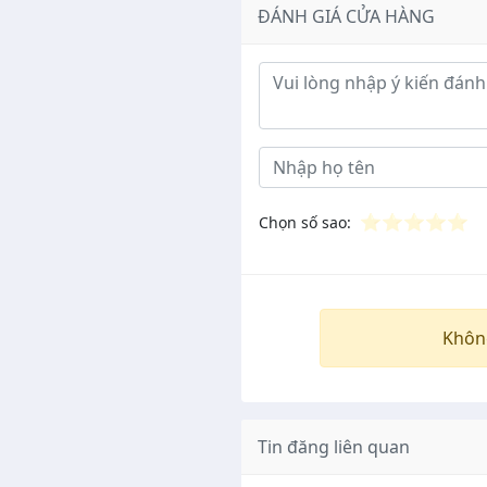
ĐÁNH GIÁ CỬA HÀNG
Ý kiến đánh giá
⭐
⭐
⭐
⭐
⭐
Chọn số sao:
Khôn
Tin đăng liên quan