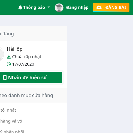
Thông báo
Đăng nhập
ĐĂNG BÀI
i đăng
Hải lốp
Chưa cập nhật
17/07/2020
Nhấn để hiện số
heo danh mục cửa hàng
tôi nhất
hàng vá vỏ
lý phân phối