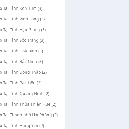
Vỏ Tại Tỉnh Kon Tum (3)
Vỏ Tại Tỉnh Vĩnh Long (3)
Vỏ Tại Tỉnh Hậu Giang (3)
Vỏ Tại Tỉnh Sóc Trăng (3)
Vỏ Tại Tỉnh Hoà Bình (3)
iến Vá Lốp
Vá Vỏ A Tèo
Vỏ Tại Tỉnh Bắc Ninh (3)
(0)
2035
(0)
_, Phường Thành Nhất, Thành phố
Ql14 , Thị trấn Ea Drăng,
Vỏ Tại Tỉnh Đồng Tháp (2)
uôn Ma Thuột, Tỉnh Đắk Lắk
H'leo, Tỉnh Đắk Lắk
ỏ Tại Tỉnh Bạc Liêu (2)
Mở Google Maps
Mở Google Maps
Administrator
10/08/2020
Trần Đình Hùng
Vỏ Tại Tỉnh Quảng Ninh (2)
0966797414
0818757674
03
Vỏ Tại Tỉnh Thừa Thiên Huế (2)
Vỏ Tại Thành phố Hải Phòng (2)
Vỏ Tại Tỉnh Hưng Yên (2)