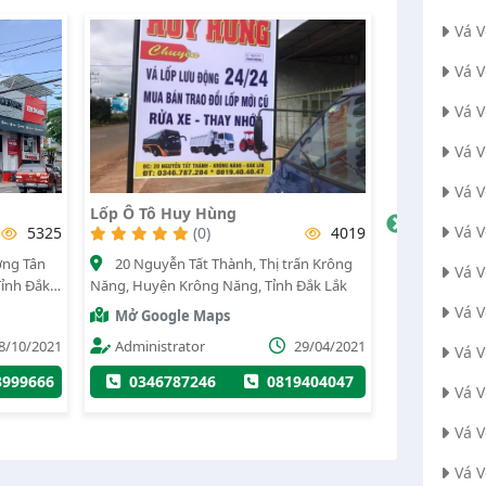
Vá 
Vá 
Vá 
Vá 
Vá 
ng
Minh Hậu
T
Vá 
4019
(0)
1889
hành, Thị trấn Krông
Đường quốc lộ tp HCM, Xã Dliê Yang,
Vá 
Năng, Tỉnh Đắk Lắk
Huyện Ea H'leo, Tỉnh Đắk Lắk
B
Vá V
ps
Mở Google Maps
29/04/2021
Nguyễn Thị Thuý Kiều
18/08/2021
Vá 
0819404047
0949485161
0902469134
Vá 
Vá 
Vá 