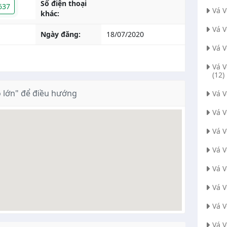
Số điện thoại
637
Vá 
khác:
Vá 
Ngày đăng:
18/07/2020
Vá 
Vá 
(12)
 lớn" để điều hướng
Vá 
Vá 
Vá 
Vá V
Vá 
Vá 
Vá 
Vá V