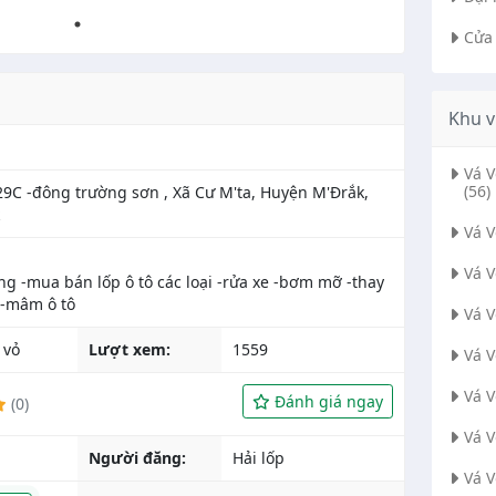
Cửa
Khu v
Vá 
(56)
29C -đông trường sơn , Xã Cư M'ta, Huyện M'Đrắk,
Vá 
Vá 
ng -mua bán lốp ô tô các loại -rửa xe -bơm mỡ -thay
Vá 
 vỏ
Lượt xem:
1559
Vá 
Vá 
Đánh giá ngay
(0)
Vá 
Người đăng:
Hải lốp
Vá 