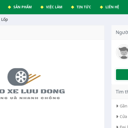
SẢN PHẨM
VIỆC LÀM
TIN TỨC
LIÊN HỆ
 Lốp
Ngườ
Tìm t
Gần 
Cửa 
Đại 