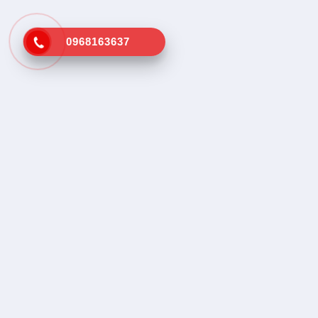
0968163637
Kênh tra cứu vá vỏ lưu động gần
Dịch vụ tr
nhất
Tìm vá vỏ
Tìm cứu hộ
SOS, Hổ trợ