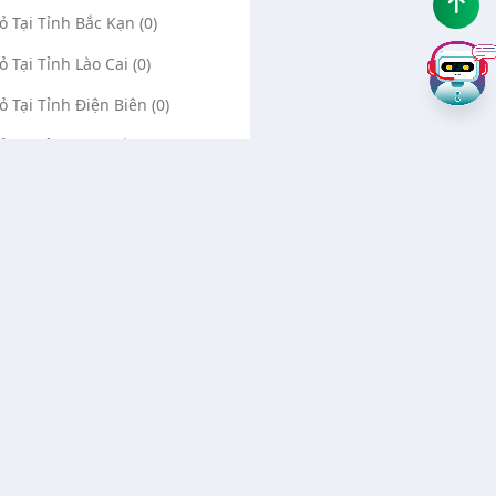
Vỏ Tại Tỉnh Bắc Kạn (0)
ỏ Tại Tỉnh Lào Cai (0)
Vỏ Tại Tỉnh Điện Biên (0)
Vỏ Tại Tỉnh Lai Châu (0)
ỏ Tại Tỉnh Sơn La (0)
Vỏ Tại Tỉnh Thái Bình (0)
Vỏ Tại Tỉnh Ninh Bình (0)
Về chúng tôi
Liên hệ
Quảng cáo Google
Vá vỏ Bình Dương