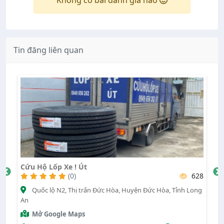
Không có bài đánh giá nào
Tin đăng liên quan
Vỏ Vá Vỏ Đạt
628
(0)
rấn Đức Hòa, Huyện Đức Hòa, Tỉnh Long
132 Huỳnh Văn Tạo, Phường 
Long An
Mở Google Maps