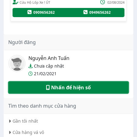
02/08/2024
Administrator
2
0949656262
0942
Người đăng
Nguyễn Anh Tuấn
Chưa cập nhật
21/02/2021
Nhấn để hiện số
Tìm theo danh mục cửa hàng
Gần tôi nhất
Cửa hàng vá vỏ