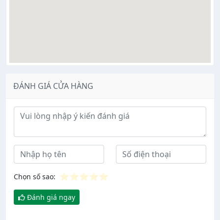
ĐÁNH GIÁ CỬA HÀNG
Ý kiến đánh giá
⭐
⭐
⭐
⭐
⭐
Chọn số sao:
Đánh giá ngay