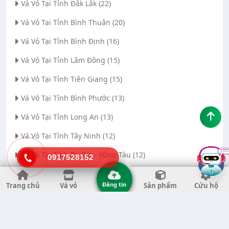
Vá Vỏ Tại Tỉnh Đắk Lắk (22)
Vá Vỏ Tại Tỉnh Bình Thuận (20)
Vá Vỏ Tại Tỉnh Bình Định (16)
Vá Vỏ Tại Tỉnh Lâm Đồng (15)
Vá Vỏ Tại Tỉnh Tiền Giang (15)
Vá Vỏ Tại Tỉnh Bình Phước (13)
Vá Vỏ Tại Tỉnh Long An (13)
Vá Vỏ Tại Tỉnh Tây Ninh (12)
Vá Vỏ Tại Tỉnh Bà Rịa - Vũng Tàu (12)
0917528152
Vá Vỏ Tại Thành phố Đà Nẵng (11)
Đăng tin
Trang chủ
Vá vỏ
Sản phẩm
Cứu hộ
Vá Vỏ Tại Tỉnh Thanh Hóa (11)
Vá Vỏ Tại Tỉnh Quảng Ngãi (8)