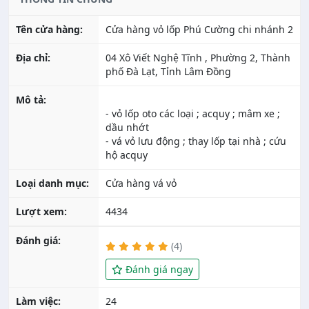
Tên cửa hàng:
Cửa hàng vỏ lốp Phú Cường chi nhánh 2
Địa chỉ:
04 Xô Viết Nghệ Tĩnh , Phường 2, Thành
phố Đà Lạt, Tỉnh Lâm Đồng
Mô tả:
- vỏ lốp oto các loại ; acquy ; mâm xe ;
dầu nhớt
- vá vỏ lưu động ; thay lốp tại nhà ; cứu
Loại danh mục:
Cửa hàng vá vỏ
Lượt xem:
4434
Đánh giá:
(4)
Đánh giá ngay
Làm việc:
24