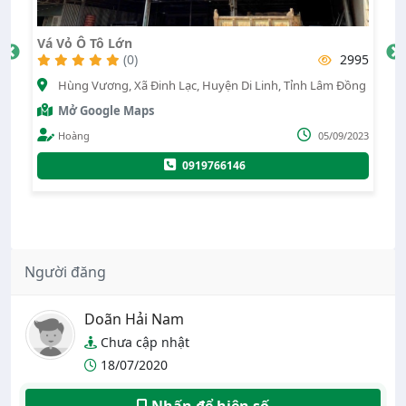
n
Vá Vỏ Lộc
0)
2995
(0)
Xã Đinh Lạc, Huyện Di Linh, Tỉnh Lâm Đồng
quốc lộ 27 , Xã Phú S
Maps
Mở Google Maps
05/09/2023
trương lộc
0919766146
0919729152
Người đăng
Doãn Hải Nam
Chưa cập nhật
18/07/2020