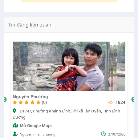
Tin đăng liên quan
Nguyên Phương
V
91
(0)
1824
DT747, Phường Khánh Bình, Thị xã Tân Uyên, Tỉnh Bình
Dương
Th
Mở Google Maps
022
Nguyên nhân phương
27/07/2020