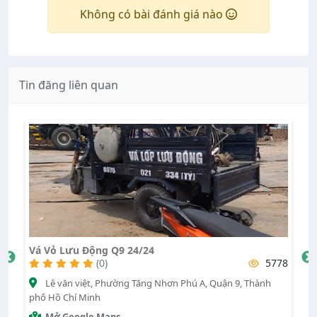
Không có bài đánh giá nào
Tin đăng liên quan
Vá Vỏ Lưu Động Q9 24/24
Vo
51
(0)
5778
h
Lê văn việt, Phường Tăng Nhơn Phú A, Quận 9, Thành
phố Hồ Chí Minh
Mỹ