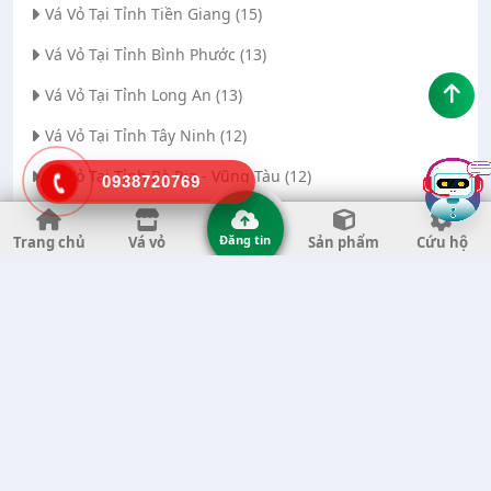
Vá Vỏ Tại Tỉnh Tiền Giang (15)
Vá Vỏ Tại Tỉnh Bình Phước (13)
Vá Vỏ Tại Tỉnh Long An (13)
Vá Vỏ Tại Tỉnh Tây Ninh (12)
Vá Vỏ Tại Tỉnh Bà Rịa - Vũng Tàu (12)
0938720769
Vá Vỏ Tại Thành phố Đà Nẵng (11)
Đăng tin
Trang chủ
Vá vỏ
Sản phẩm
Cứu hộ
Vá Vỏ Tại Tỉnh Thanh Hóa (11)
Vá Vỏ Tại Tỉnh Quảng Ngãi (8)
Vá Vỏ Tại Tỉnh Gia Lai (7)
Vá Vỏ Tại Tỉnh Quảng Nam (7)
Vá Vỏ Tại Thành phố Hà Nội (6)
Vá Vỏ Tại Tỉnh Đắk Nông (6)