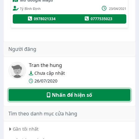
Mở Google Maps
020
Tý Bình Định
23/04/2021
0978021334
0777535023
Người đăng
Tran the hung
Chưa cập nhật
26/07/2020
Nhấn để hiện số
Tìm theo danh mục cửa hàng
Gần tôi nhất