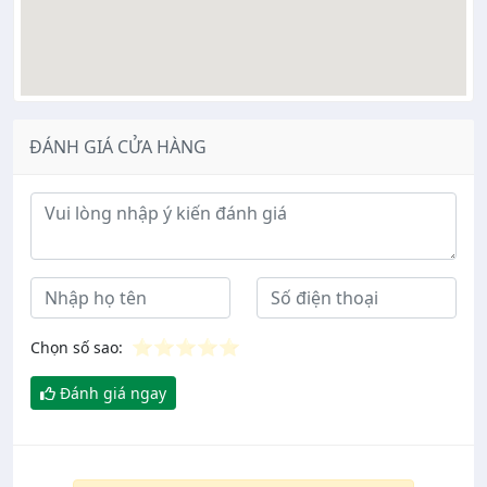
ĐÁNH GIÁ CỬA HÀNG
Ý kiến đánh giá
⭐
⭐
⭐
⭐
⭐
Chọn số sao:
Đánh giá ngay