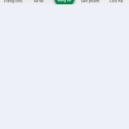
Đăng tin
Trang chủ
Vá vỏ
Sản phẩm
Cứu hộ
Vá Vỏ Tại Tỉnh Thanh Hóa (11)
Vá Vỏ Tại Tỉnh Quảng Ngãi (8)
Vá Vỏ Tại Tỉnh Gia Lai (7)
Vá Vỏ Tại Tỉnh Quảng Nam (7)
Vá Vỏ Tại Thành phố Hà Nội (6)
Vá Vỏ Tại Tỉnh Đắk Nông (6)
Vá Vỏ Tại Tỉnh Bến Tre (6)
Vá Vỏ Tại Tỉnh Nghệ An (6)
Vá Vỏ Tại Tỉnh Phú Yên (5)
Vá Vỏ Tại Tỉnh Trà Vinh (5)
Vá Vỏ Tại Tỉnh An Giang (5)
Vá Vỏ Tại Thành phố Cần Thơ (5)