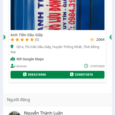
Vá Vỏ Lưu Động Cao Tốc Dầu Giây Phan Thiết 24/24
2064
(0)
10673
ồng
QL56, Xã Nhân Nghĩa, Huyện Cẩm Mỹ, Tỉnh Đồng Nai
Mở Google Maps
Administrator
01/08/2024
7/2020
0965367585
0333455955
Người đăng
Nguyễn Thành Luân