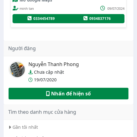
Phạm Duy Thanh
0
09/07/2024
0903911113
091580717
934837176
Người đăng
Nguyễn Thanh Phong
Chưa cập nhật
19/07/2020
Nhấn để hiện số
Tìm theo danh mục cửa hàng
Gần tôi nhất