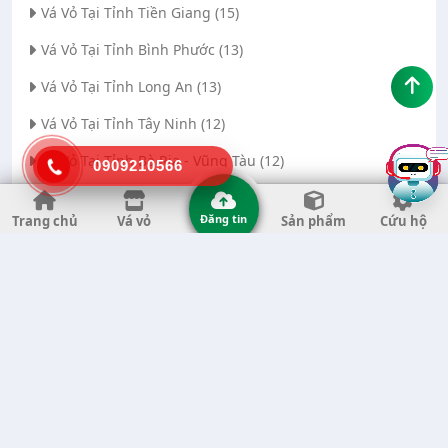
Vá Vỏ Tại Tỉnh Tiền Giang (15)
Vá Vỏ Tại Tỉnh Bình Phước (13)
Vá Vỏ Tại Tỉnh Long An (13)
Vá Vỏ Tại Tỉnh Tây Ninh (12)
Vá Vỏ Tại Tỉnh Bà Rịa - Vũng Tàu (12)
0909210566
Vá Vỏ Tại Thành phố Đà Nẵng (11)
Đăng tin
Trang chủ
Vá vỏ
Sản phẩm
Cứu hộ
Vá Vỏ Tại Tỉnh Thanh Hóa (11)
Vá Vỏ Tại Tỉnh Quảng Ngãi (8)
Vá Vỏ Tại Tỉnh Gia Lai (7)
Vá Vỏ Tại Tỉnh Quảng Nam (7)
Vá Vỏ Tại Thành phố Hà Nội (6)
Vá Vỏ Tại Tỉnh Đắk Nông (6)