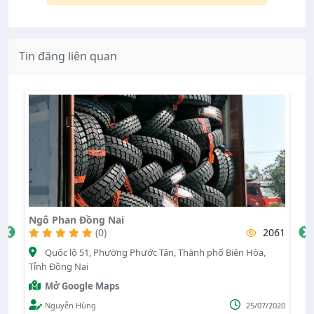
Tin đăng liên quan
Vá Vỏ Cường
2061
(0)
phố Biên Hòa,
, Xã Phú Cường, Huyện Định Quán, Tỉnh Đồng Na
Mở Google Maps
Administrator
1
25/07/2020