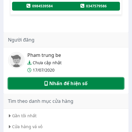
0933696677
025136385
347579586
Người đăng
Pham trung be
Chưa cập nhật
17/07/2020
Nhấn để hiện số
Tìm theo danh mục cửa hàng
Gần tôi nhất
Cửa hàng vá vỏ