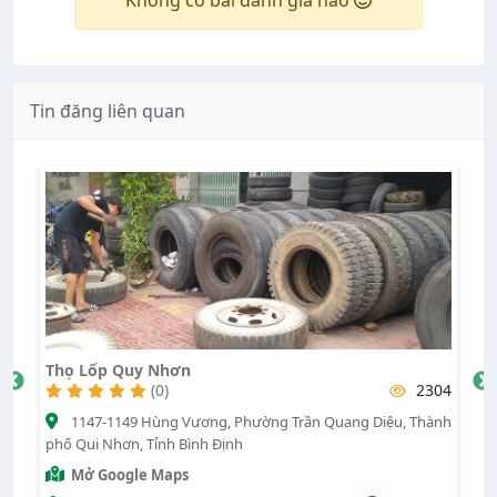
Không có bài đánh giá nào
Tin đăng liên quan
Thọ Lốp Quy Nhơn
M
73
(0)
2304
nh
1147-1149 Hùng Vương, Phường Trần Quang Diệu, Thành
phố Qui Nhơn, Tỉnh Bình Định
Mở Google Maps