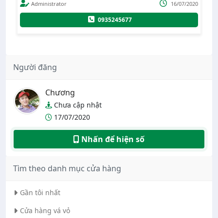
020
Administrator
16/07/2020
0935245677
Người đăng
Chương
Chưa cập nhật
17/07/2020
Nhấn để hiện số
Tìm theo danh mục cửa hàng
Gần tôi nhất
Cửa hàng vá vỏ