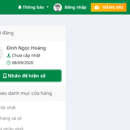
Thông báo
Đăng nhập
ĐĂNG BÀI
i đăng
Đinh Ngọc Hoàng
Chưa cập nhật
08/09/2020
Nhấn để hiện số
heo danh mục cửa hàng
tôi nhất
hàng vá vỏ
lý phân phối