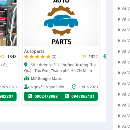
Vá 
Vá 
Vá 
Vá 
Autoparts
Trung
Vá 
48
(0)
1322
(0)
Vá 
Số 1 đường số 3, Phường Trường Thọ,
C 35, Phường Cát
Quận Thủ Đức, Thành phố Hồ Chí Minh
phố Hồ Chí Minh
Vá 
Mở Google Maps
Mở Google Map
Vá V
020
Nguyễn Ngọc Tuấn
19/07/2020
Trung vá vỏ
Vá 
7
0902473993
0947863131
0332026094
Vá 
Vá 
Vá 