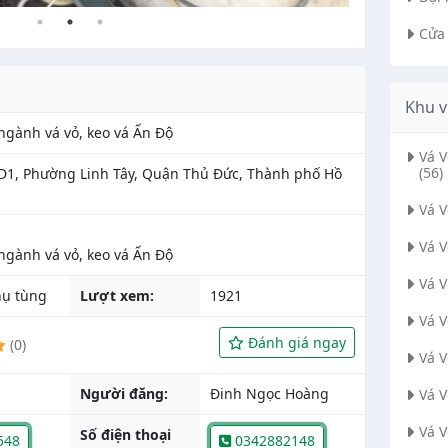
Cửa
Khu v
 ngành vá vỏ, keo vá Ấn Độ
Vá 
(56)
D1, Phường Linh Tây, Quận Thủ Đức, Thành phố Hồ
Vá 
Vá 
Vá 
ụ tùng
Lượt xem:
1921
Vá 
Đánh giá ngay
(0)
Vá 
Người đăng:
Đinh Ngọc Hoàng
Vá 
Vá 
Số điện thoại
548
0342882148