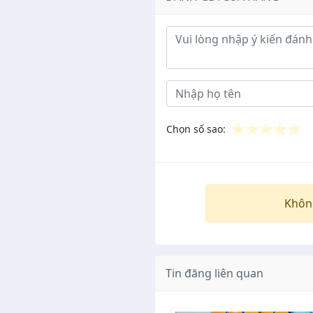
Ý kiến đánh giá
⭐
⭐
⭐
⭐
⭐
Chọn số sao:
Khôn
Tin đăng liên quan