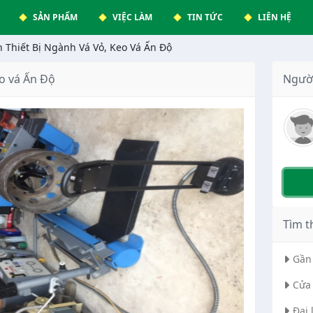
SẢN PHẨM
VIỆC LÀM
TIN TỨC
LIÊN HỆ
 Thiết Bị Ngành Vá Vỏ, Keo Vá Ấn Độ
eo vá Ấn Độ
Ngườ
Tìm t
Gần 
Cửa 
Đại 