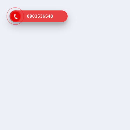
0903536548
Kênh tra cứu vá vỏ lưu động gần
Dịch vụ tr
nhất
Tìm vá vỏ
Tìm cứu hộ
SOS, Hổ trợ