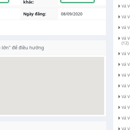
khác:
Vá 
Ngày đăng:
08/09/2020
Vá 
Vá 
Vá 
(12)
 lớn" để điều hướng
Vá 
Vá 
Vá 
Vá V
Vá 
Vá 
Vá 
Vá V