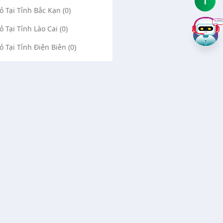
Vỏ Tại Tỉnh Bắc Kạn (0)
ỏ Tại Tỉnh Lào Cai (0)
Vỏ Tại Tỉnh Điện Biên (0)
Vỏ Tại Tỉnh Lai Châu (0)
ỏ Tại Tỉnh Sơn La (0)
Vỏ Tại Tỉnh Thái Bình (0)
Vỏ Tại Tỉnh Ninh Bình (0)
Về chúng tôi
Liên hệ
Quảng cáo Google
Vá vỏ Bình Dương