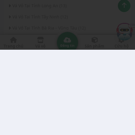
Vá Vỏ Tại Tỉnh Long An (13)
Vá Vỏ Tại Tỉnh Tây Ninh (12)
Vá Vỏ Tại Tỉnh Bà Rịa - Vũng Tàu (12)
Vá Vỏ Tại Thành phố Đà Nẵng (11)
Đăng tin
Trang chủ
Vá vỏ
Sản phẩm
Cứu hộ
Vá Vỏ Tại Tỉnh Thanh Hóa (11)
Vá Vỏ Tại Tỉnh Quảng Ngãi (8)
Vá Vỏ Tại Tỉnh Gia Lai (7)
Vá Vỏ Tại Tỉnh Quảng Nam (7)
Vá Vỏ Tại Thành phố Hà Nội (6)
Vá Vỏ Tại Tỉnh Đắk Nông (6)
Vá Vỏ Tại Tỉnh Bến Tre (6)
Vá Vỏ Tại Tỉnh Nghệ An (6)