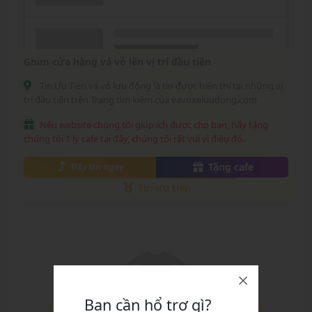
Ghim cửa hàng vá vỏ lên vị trí đầu tiên
Tin Ưu Tiên vá vỏ lưu động là tin được hiển thị tại những vị
trí đầu tiên trên Trang tìm kiếm của vavoxeluudong.com
Nếu website chúng tôi giúp ích được cho bạn, hãy tặng
chúng tôi 1 ly cafe tại đây, chúng tôi rất vui vì điều đó.
Tặng cafe
Đẩy tin ngay
Tin ưu tiên
Bạn cần hổ trợ gì?