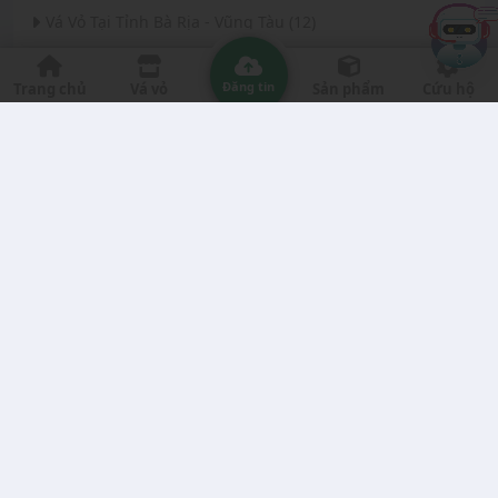
Vá Vỏ Tại Tỉnh Bà Rịa - Vũng Tàu (12)
Vá Vỏ Tại Thành phố Đà Nẵng (11)
Đăng tin
Trang chủ
Vá vỏ
Sản phẩm
Cứu hộ
Vá Vỏ Tại Tỉnh Thanh Hóa (11)
Vá Vỏ Tại Tỉnh Quảng Ngãi (8)
Vá Vỏ Tại Tỉnh Gia Lai (7)
Vá Vỏ Tại Tỉnh Quảng Nam (7)
Vá Vỏ Tại Thành phố Hà Nội (6)
Vá Vỏ Tại Tỉnh Đắk Nông (6)
Vá Vỏ Tại Tỉnh Bến Tre (6)
Vá Vỏ Tại Tỉnh Nghệ An (6)
Vá Vỏ Tại Tỉnh Phú Yên (5)
Vá Vỏ Tại Tỉnh Trà Vinh (5)