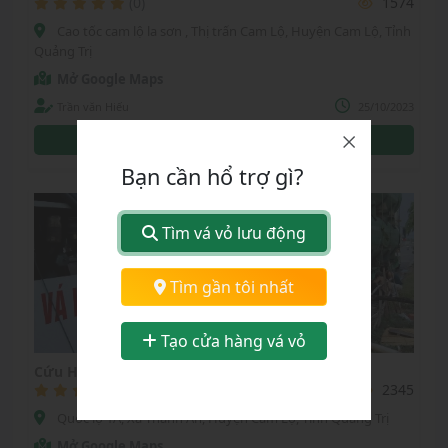
(0)
1574
Cao tốc cam lộ la sơn , Thị trấn Cam Lộ, Huyện Cam Lộ, Tỉnh
Quảng Trị
Mở Google Maps
Trần văn Hiếu
25/10/2023
0979246352
0947055125
Bạn cần hổ trợ gì?
Tìm vá vỏ lưu động
Chọn tỉnh thành:
Tìm gần tôi nhất
Tỉnh Quảng Trị
Tạo cửa hàng vá vỏ
Cứu Hộ Lốp Ôtô
(0)
2345
Quốc lộ 1A, Xã Thanh An, Huyện Cam Lộ, Tỉnh Quảng Trị
Mở Google Maps