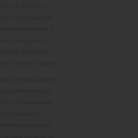
ỏ Tại Tỉnh Lâm Đồng (15)
ỏ Tại Tỉnh Tiền Giang (15)
ỏ Tại Tỉnh Bình Phước (13)
ỏ Tại Tỉnh Long An (13)
ỏ Tại Tỉnh Tây Ninh (12)
ỏ Tại Tỉnh Bà Rịa - Vũng Tàu
Vỏ Tại Thành phố Đà Nẵng (11)
ỏ Tại Tỉnh Thanh Hóa (11)
ỏ Tại Tỉnh Quảng Ngãi (8)
ỏ Tại Tỉnh Gia Lai (7)
ỏ Tại Tỉnh Quảng Nam (7)
ỏ Tại Thành phố Hà Nội (6)