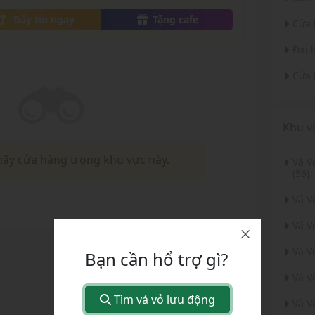
ó.
Đẩy tin ngay
Tặng cafe
Cửa 
Đại 
Cửa 
Khu v
hấy cửa hàng trong khu vực này.
Vá 
(56)
Vá V
Vá V
Vá V
Bạn cần hổ trợ gì?
Vá V
Tìm vá vỏ lưu động
Vá V