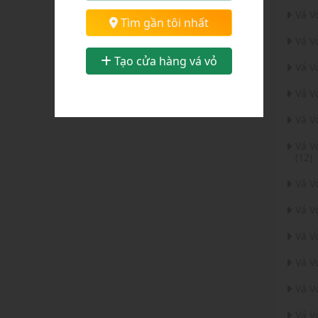
Vá V
Chọn tỉnh thành:
Tìm gần tôi nhất
Vá V
Tỉnh Ninh Bình
Tạo cửa hàng vá vỏ
Vá V
Vá V
Vá V
Vá V
(12)
Vá 
Vá V
Vá V
Vá V
Vá V
Vá V