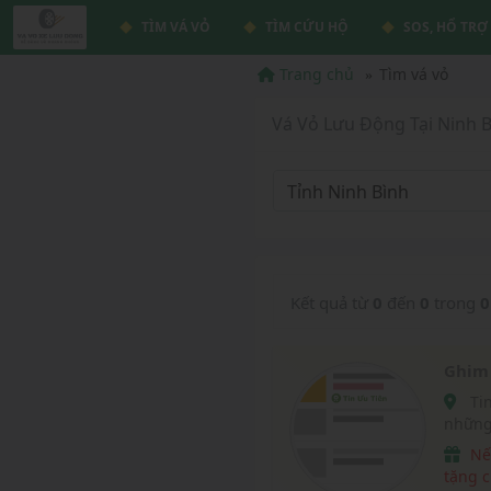
TÌM VÁ VỎ
TÌM CỨU HỘ
SOS, HỔ TRỢ
Trang chủ
Tìm vá vỏ
Vá Vỏ Lưu Động Tại Ninh B
Tỉnh Ninh Bình
Kết quả từ
0
đến
0
trong
0
Ghim 
Tin Ưu Tiên vá vỏ lưu động là tin được hiển thị tại
những
vavox
Nếu website chúng tôi giúp ích được cho bạn, hãy
tặng c